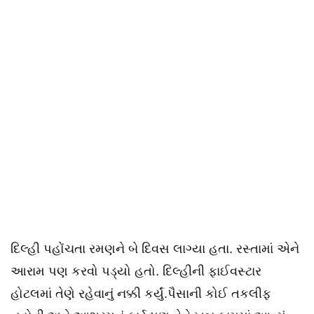
દિલ્હી પહોંચતા રમણને બે દિવસ લાગ્યા હતા. રસ્તામાં એને
આરામ પણ કરવો પડ્યો હતો. દિલ્હીની ફાઈવસ્ટાર
હોટલમાં તેણે રહેવાનું નક્કી કર્યું.પૈસાની કોઈ તકલીફ