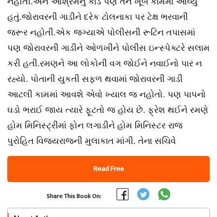
નહોતી.અને આશ્રમનું કાર્ડ પણ તેને ખૂબ કામમાં આવ્યું
હતું.જોરાવરની ગાડીને દરેક ટોલનાકા પર ટેક્ષ ભરવાની
જરૂર નહોતી.એક જગ્યાએ પોલીસની રૂટિન તપાસમાં
પણ જોરાવરની ગાડીને ઓળખીને પોલીસ ઇન્સ્પેક્ટરે સલામ
કરી હતી.રમણને આ લોકોની વગ જોઈને નવાઈનો પાર ન
રહ્યો. પોતાની યુકતી સફળ થવામાં જોરાવરની ગાડી
આટલી કામમાં આવશે એવો ખ્યાલ જ નહોતો. પણ પાપનો
ઘડો ભરાઈ જાય ત્યારે ફૂટતો જ હોય છે. ફ્રેશ થઈને રમણે
હોમ મિનિસ્ટ્રીમાં ફોન લગાડીને હોમ મિનિસ્ટર રાજ
પુરોહિત વિજયરાજની મુલાકાત માંગી. તેના સચિવે
Read Free
Share This Book On: