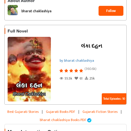
About Author
Follow
bharat chaklashiya
Full Novel
લંકા દહન
by bharat chaklashiya
(360.6k)
55.5k
61
25k
Total Episodes : 10
Best Gujarati Stories
|
Gujarati Books PDF
|
Gujarati Fiction Stories
|
bharat chaklashiya Books PDF