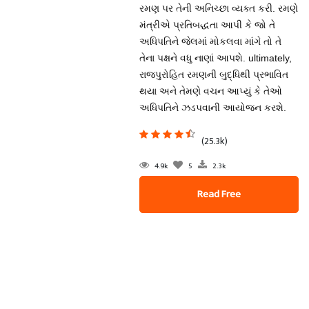
રમણ પર તેની અનિચ્છા વ્યક્ત કરી. રમણે
મંત્રીએ પ્રતિબદ્ધતા આપી કે જો તે
અધિપતિને જેલમાં મોકલવા માંગે તો તે
તેના પક્ષને વધુ નાણાં આપશે. ultimately,
રાજપુરોહિત રમણની બુદ્ધિથી પ્રભાવિત
થયા અને તેમણે વચન આપ્યું કે તેઓ
અધિપતિને ઝડપવાની આયોજન કરશે.
(25.3k)
4.9k
5
2.3k
Read Free