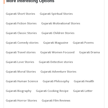
More Interesting Options
Gujarati Short Stories
Gujarati Spiritual Stories
Gujarati Fiction Stories
Gujarati Motivational Stories
Gujarati Classic Stories
Gujarati Children Stories
Gujarati Comedy stories
Gujarati Magazine
Gujarati Poems
Gujarati Travel stories
Gujarati Women Focused
Gujarati Drama
Gujarati Love Stories
Gujarati Detective stories
Gujarati Moral Stories
Gujarati Adventure Stories
Gujarati Human Science
Gujarati Philosophy
Gujarati Health
Gujarati Biography
Gujarati Cooking Recipe
Gujarati Letter
Gujarati Horror Stories
Gujarati Film Reviews