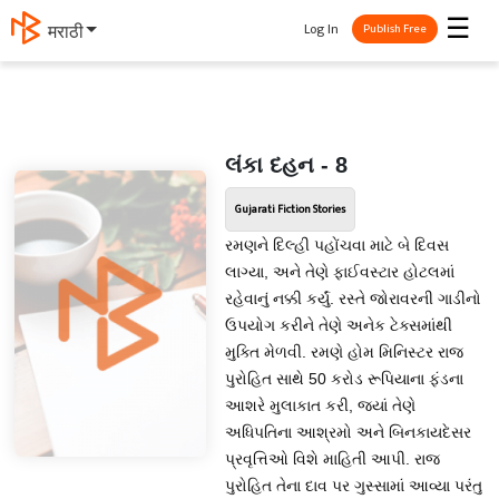
☰
Log In
मराठी
Publish Free
લંકા દહન - 8
Gujarati Fiction Stories
રમણને દિલ્હી પહોંચવા માટે બે દિવસ
લાગ્યા, અને તેણે ફાઈવસ્ટાર હોટલમાં
રહેવાનું નક્કી કર્યું. રસ્તે જોરાવરની ગાડીનો
ઉપયોગ કરીને તેણે અનેક ટેક્સમાંથી
મુક્તિ મેળવી. રમણે હોમ મિનિસ્ટર રાજ
પુરોહિત સાથે 50 કરોડ રૂપિયાના ફંડના
આશરે મુલાકાત કરી, જ્યાં તેણે
અધિપતિના આશ્રમો અને બિનકાયદેસર
પ્રવૃત્તિઓ વિશે માહિતી આપી. રાજ
પુરોહિત તેના દાવ પર ગુસ્સામાં આવ્યા પરંતુ