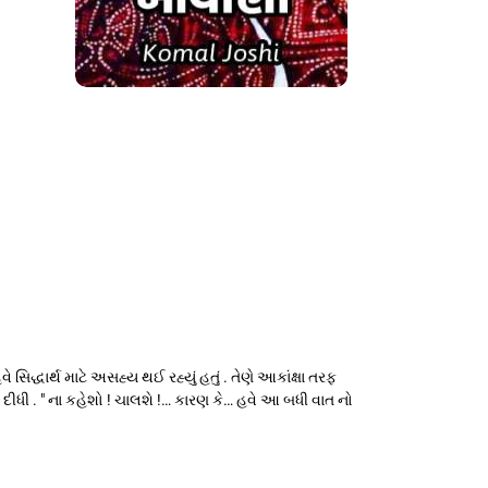
ે સિદ્ધાર્થ માટે અસહ્ય થઈ રહ્યું હતું . તેણે આકાંક્ષા તરફ
વી દીધી . " ના કહેશો ! ચાલશે !… કારણ કે… હવે આ બધી વાત નો