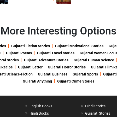
More Interesting Options
ries
Gujarati Fiction Stories
Gujarati Motivational Stories
Gujar
e
Gujarati Poems
Gujarati Travel stories
Gujarati Women Focu
oral Stories
Gujarati Adventure Stories
Gujarati Human Science
g Recipe
Gujarati Letter
Gujarati Horror Stories
Gujarati Film R
rati Science-Fiction
Gujarati Business
Gujarati Sports
Gujarati
Gujarati Anything
Gujarati Crime Stories
English Books
Hindi Stories
Hindi Books
Gujarati Stories