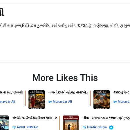
ી
ટી સમપ્રભ,નિર્વિદ્ધમ કુુુુરુમેદેવ સર્વકાર્યે‌ષુ‌ સર્વદા!&#34;હે! ગણેશજી, કોઈપ
More Likes This
વારના સહ પ્રવાસી
વાળની દુકાને વહેમનું વાવાઝોડું
4500નું પેન
navvar Ali
by
Munavvar Ali
by
Munavva
સંબંધો ના ડિપ્લોમેટ કિશન કાકા - 2
ગીતા - સવાલ તમારા જવાબ શ્રીકૃષ્ણ
by
AKHIL KUMAR
by
Hardik Galiya