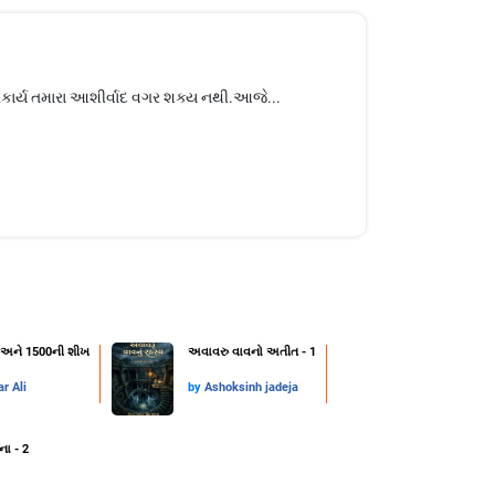
ણ શુભકાર્ય તમારા આશીર્વાદ વગર શક્ય નથી.આજે...
્ટ અને 1500ની શીખ
અવાવરુ વાવનો અતીત - 1
r Ali
by
Ashoksinh jadeja
ના - 2