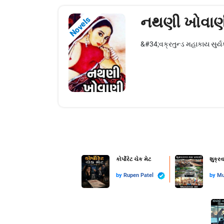
નથણી ખોવાણ
Novels
&#34;વક્રતુન્ડ મહાકાય સુર્યકો
કોર્પોરેટ ચેક મેટ
શુક્ર
by
Rupen Patel
by
Mu