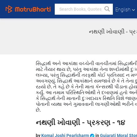
English
નથણી ખોવાણી - પ્રક
સિદ્ધાર્થ અને આકાંક્ષા વચ્ચેની વાતચીતમાં સિદ્ધાર્થ
માટે તૈયાર થાય છે, પરંતુ આકાંક્ષા તેના શબ્દોમાંથી 
લખ્યા, પરંતુ સિદ્ધાર્થની તરફથી કોઈ પ્રતિસાદ ન મળ્યો.
અવગણ્યું. સિદ્ધાર્થ આકાંક્ષાને સમજાવે છે કે તે ત
રહ્યો છે. તે કહે છે કે તેની માતા કૅન્સરથી પીડાતા 
કર્યું. આ તમામ પરિસ્થિતિઓથી તે દબાણમાં હતો અને આ
કે સિદ્ધાર્થ તેની માતાની દુઃખદાયક સ્થિતિ વિશે જાણત
પોતાની વ્યથા અને ગુમાવવાની લાગણીઓથી ભરીને વાત
છે.
નથણી ખોવાણી - પ્રકરણ - ૧૪
by
Komal Joshi Pearlcharm
in
Gujarati Moral Sto