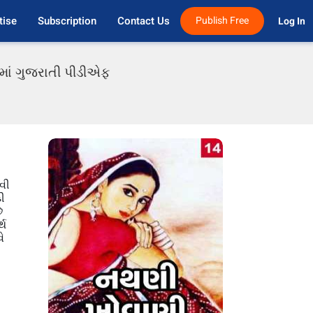
tise
Subscription
Contact Us
Publish Free
Log In 
 માં ગુજરાતી પીડીએફ
ાવી
કી
ે
્થ
ે