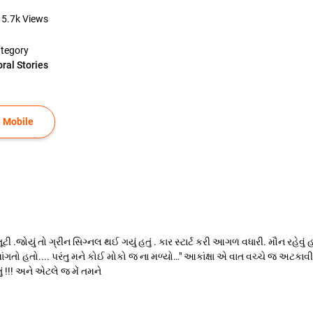
5.7k
Views
tegory
ral Stories
 Mobile
ટી .જોયું તો ગ્રીન સિગ્નલ થઈ ગયું હતું . કાર સ્ટાર્ટ કરી આગળ વધારી. મૌન રહેવું હવ
વા માંગતો હતો.... પરંતુ મને કોઈ મોકો જ ના મળ્યો…" આકાંક્ષા એ વાત વચ્ચે જ અટકા
ું !!! અને એટલે જ મેં તમને