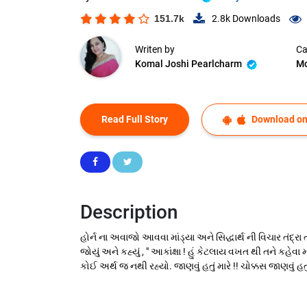
151.7k
2.8k
Downloads
Writen by
Ca
Komal Joshi Pearlcharm
Mo
Read Full Story
Download on
Description
હોર્ન ના અવાજો આવવા માંડ્યા અને સિદ્ધાર્થ ની વિચાર તંદ્રા તૂ
જોયું અને કહ્યું , " આકાંક્ષા ! હું કેટલાય વખત થી તને કહે
કોઈ અર્થ જ નથી રહ્યો. જાણવું હતું મારે !! ચોક્કસ જાણવું હત