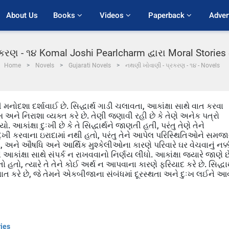
About Us
Books 
Videos 
Paperback 
Adver
રણ - ૧૪ Komal Joshi Pearlcharm દ્વારા Moral Stories
Home
Novels
Gujarati Novels
નથણી ખોવાણી - પ્રકરણ - ૧૪ - Novels
ની મનોદશા દર્શાવાઈ છે. સિદ્ધાર્થ ગાડી ચલાવતા, આકાંક્ષા સાથે વાત કરવા
દુઃખ અને નિરાશા વ્યક્ત કરે છે. તેણી જણાવી રહી છે કે તેણે અનેક પત્રો
 આકાંક્ષા દુઃખી છે કે તે સિદ્ધાર્થને જાણતી હતી, પરંતુ તેણે તેને
ેના દુખી કરવાના ઇરાદામાં નથી હતો, પરંતુ તેને આપેલ પરિસ્થિતિઓને સમજ
હોય, અને ઔષધિ અને આર્થિક મુશ્કેલીઓના કારણે પરિવારે ઘર વેચવાનું નક્
કાંક્ષા સાથે સંપર્ક ન રાખવવાનો નિર્ણય લીધો. આકાંક્ષા જ્યારે જાણે છ
ો હતો, ત્યારે તે તેને કોઈ અર્થ ન આપવાના કારણે ફરિયાદ કરે છે. સિદ્ધાર
 કરે છે, જે તેમને એકબીજાના સંબંધમાં દૂરસ્થતા અને દુઃખ લઈને આવ
ries