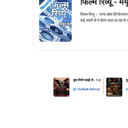
फिल्म रिव्यू - म
Novels
फिल्म रिव्यू – ‘ठग्स ओफ हिन्दोस्तान
कई सालों से ये होता चला आ रहा है क
कुछ रिश्ते उलझे से - 1-2
द
by
Toufeek Ahmad
b