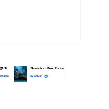
 भूल-80
Dhurandhar - Movie Review
Abraham
by
Ashish