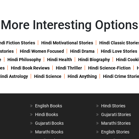
More Interesting Options
ndi Fiction Stories
Hindi Motivational Stories
Hindi Classic Storie
 stories
Hindi Women Focused
Hindi Drama
Hindi Love Stories
e
Hindi Philosophy
Hindi Health
Hindi Biography
Hindi Cook
ies
Hindi Book Reviews
Hindi Thriller
Hindi Science-Fiction
H
indi Astrology
Hindi Science
Hindi Anything
Hindi Crime Stori
English Books
Hindi Stories
Hindi Books
Gujarati Stories
Gujarati Books
Marathi Stories
Marathi Books
English Stories