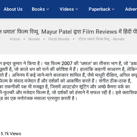
About Us
Books 
Videos 
Paperback 
Adver
 धमाल’ फिल्म रिव्यू Mayur Patel द्वारा Film Reviews में हिंदी 
Home
Novels
Hindi Novels
‘टोटल धमाल’ फिल्म रिव्यू - Novels
न इन्द्र कुमार ने किया है। यह फिल्म 2007 की ‘धमाल’ का तीसरा भाग है, जो ‘ड
ूमती है, जो काले धन को पाने की कोशिश में हैं। हालांकि कहानी साधारण है, लेकि
ल होते हैं। अभिनय में कई जाने-माने कलाकार शामिल हैं, जैसे माधुरी दीक्षित, अनिल कप
्म के संवाद मजेदार हैं और दर्शकों को आकर्षित करते हैं। संगीत ठीक-ठाक है,
का तकनीकी पक्ष भी मजबूत है, जिसमें आउटडोर शूटिंग और अच्छे कैमरा वर्क का
ुल्की और मजेदार फिल्म है, जो दर्शकों को हंसाने में सफल रही है। इसे क्लासि
ीवुड का एक मनोरंजक मसाला प्रस्तुत करती है।
15.7k
Views