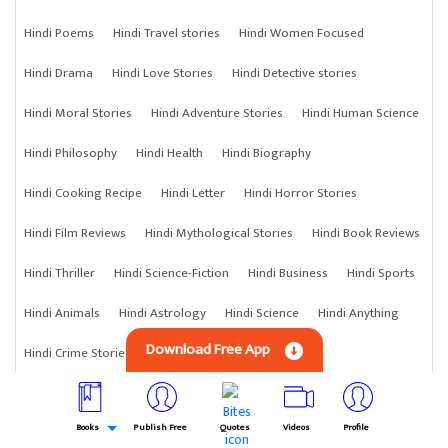
Hindi Poems
Hindi Travel stories
Hindi Women Focused
Hindi Drama
Hindi Love Stories
Hindi Detective stories
Hindi Moral Stories
Hindi Adventure Stories
Hindi Human Science
Hindi Philosophy
Hindi Health
Hindi Biography
Hindi Cooking Recipe
Hindi Letter
Hindi Horror Stories
Hindi Film Reviews
Hindi Mythological Stories
Hindi Book Reviews
Hindi Thriller
Hindi Science-Fiction
Hindi Business
Hindi Sports
Hindi Animals
Hindi Astrology
Hindi Science
Hindi Anything
Download Free App
Hindi Crime Stories
Books
Publish Free
Quotes
Videos
Profile