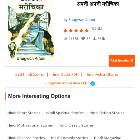
अपनी अपनी मरीचिका
by Bhagwan Atlani
(153.2k)
145.5k
56
55.1k
Total Episodes : 17
Best Hindi Stories
|
Hindi Books PDF
|
Hindi Fiction Stories
|
Bhagwan Atlani Books PDF
More Interesting Options
Hindi Short Stories
Hindi Spiritual Stories
Hindi Fiction Stories
Hindi Motivational Stories
Hindi Classic Stories
Hindi Children Stories
Hindi Comedy stories
Hindi Magazine