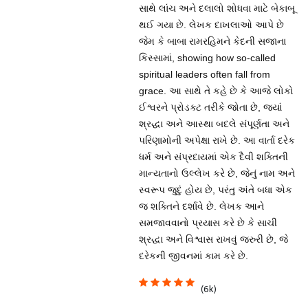
સાથે લાંચ અને દલાલો શોધવા માટે બેકાબૂ
થઈ ગયા છે. લેખક દાખલાઓ આપે છે
જેમ કે બાબા રામરહિમને કેદની સજાના
કિસ્સામાં, showing how so-called
spiritual leaders often fall from
grace. આ સાથે તે કહે છે કે આજે લોકો
ઈશ્વરને પ્રોડક્ટ તરીકે જોતા છે, જ્યાં
શ્રદ્ધા અને આસ્થા બદલે સંપૂર્ણતા અને
પરિણામોની અપેક્ષા રાખે છે. આ વાર્તા દરેક
ધર્મ અને સંપ્રદાયમાં એક દૈવી શક્તિની
માન્યતાનો ઉલ્લેખ કરે છે, જેનું નામ અને
સ્વરૂપ જુદું હોય છે, પરંતુ અંતે બધા એક
જ શક્તિને દર્શાવે છે. લેખક આને
સમજાવવાનો પ્રયાસ કરે છે કે સાચી
શ્રદ્ધા અને વિશ્વાસ રાખવું જરુરી છે, જે
દરેકની જીવનમાં કામ કરે છે.
(6k)