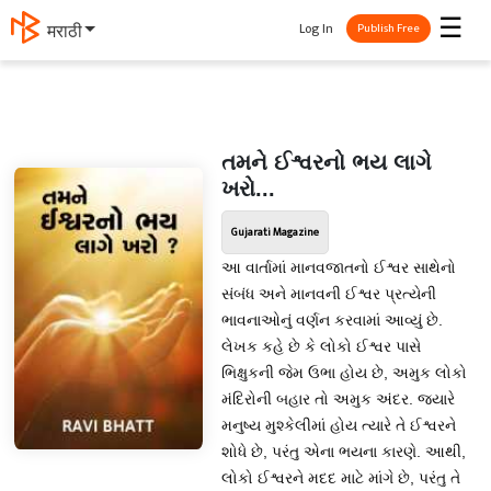
☰
Log In
मराठी
Publish Free
તમને ઈશ્વરનો ભય લાગે
ખરો...
Gujarati Magazine
આ વાર્તામાં માનવજાતનો ઈશ્વર સાથેનો
સંબંધ અને માનવની ઈશ્વર પ્રત્યેની
ભાવનાઓનું વર્ણન કરવામાં આવ્યું છે.
લેખક કહે છે કે લોકો ઈશ્વર પાસે
ભિક્ષુકની જેમ ઉભા હોય છે, અમુક લોકો
મંદિરોની બહાર તો અમુક અંદર. જ્યારે
મનુષ્ય મુશ્કેલીમાં હોય ત્યારે તે ઈશ્વરને
શોધે છે, પરંતુ એના ભયના કારણે. આથી,
લોકો ઈશ્વરને મદદ માટે માંગે છે, પરંતુ તે