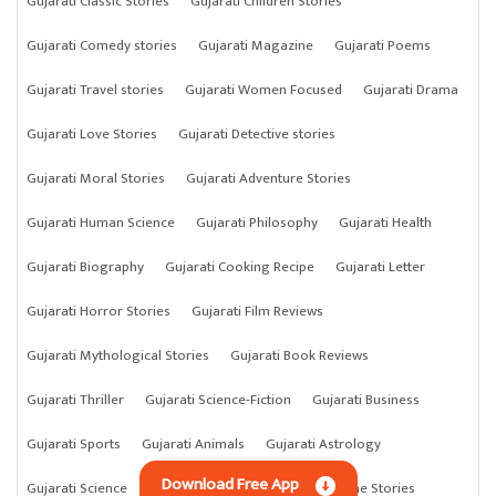
Gujarati Classic Stories
Gujarati Children Stories
Gujarati Comedy stories
Gujarati Magazine
Gujarati Poems
Gujarati Travel stories
Gujarati Women Focused
Gujarati Drama
Gujarati Love Stories
Gujarati Detective stories
Gujarati Moral Stories
Gujarati Adventure Stories
Gujarati Human Science
Gujarati Philosophy
Gujarati Health
Gujarati Biography
Gujarati Cooking Recipe
Gujarati Letter
Gujarati Horror Stories
Gujarati Film Reviews
Gujarati Mythological Stories
Gujarati Book Reviews
Gujarati Thriller
Gujarati Science-Fiction
Gujarati Business
Gujarati Sports
Gujarati Animals
Gujarati Astrology
Download Free App
Gujarati Science
Gujarati Anything
Gujarati Crime Stories