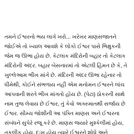
તમને ઈશ્વરનો ભય લાગે ખરો... ખરેખર માણસજાતને
જોઈએ તો ખ્યાલ આવશે કે લોકો ઈશ્વર પાસે ભિક્ષુકની
જેમ જ ઊભા હોય છે. કેટલાક મંદિરોની બહાર તો કેટલાક
મંદિરોની અંદર. બહાર બેસનારમાં તો એટલી હિંમત છે કે, તે
ખુલ્લેઆમ ભીખ માંગે છે. મંદિરની અંદર ઊભા રહેનાર તો
ધીમેથી, કોઈને સંભળાય નહીં એમ મનોમન ઈશ્વરને લાંચ
આપવાની શરતે ભીખ માંગતો હોય છે. (પેટા) ઠોકરની સાથે
નામ તુજ લેવાય છે ઈશ્વર, તું કેવો અક્સ્માતથી સર્જાય છે
ઈશ્વર. સૌમ્ય જોશીની આ પંક્તિ માણસ અને ઈશ્વરના
સંબંધને સુપેરે રજૂ કરે છે. માણસ જ્યારે મુશ્કેલીમાં હોય,
તકલીફ હોય, દુઃખ હોય ત્યારે ઈશ્વરને શોધે અને