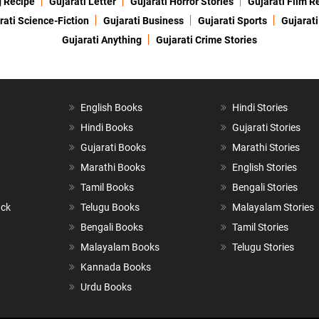
g Recipe
Gujarati Letter
Gujarati Horror Stories
Gujarati Film R
rati Science-Fiction
Gujarati Business
Gujarati Sports
Gujarati
Gujarati Anything
Gujarati Crime Stories
English Books
Hindi Stories
Hindi Books
Gujarati Stories
Gujarati Books
Marathi Stories
Marathi Books
English Stories
Tamil Books
Bengali Stories
ack
Telugu Books
Malayalam Stories
Bengali Books
Tamil Stories
Malayalam Books
Telugu Stories
Kannada Books
Urdu Books