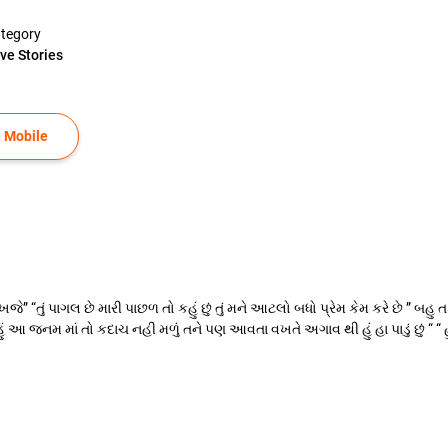
tegory
ve Stories
 Mobile
ન રાખજે” “તું પાગલ છે મારી પાછળ તો કહું છું તું મને આટલો બધો પ્રેમ કેમ કરે છે ” બહ
ં હું આ જનમ માં તો કદાચ નહી મળું તને પણ આવતા વખતે અગાવ થી હું હા પાડું છું “ “ 