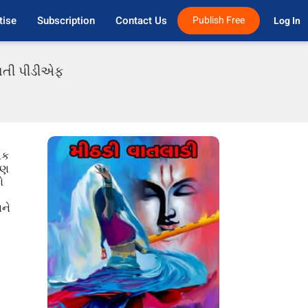
tise
Subscription
Contact Us
Publish Free
Log In 
રાતી પીડીએફ
એક
રણ
ો
,
અને