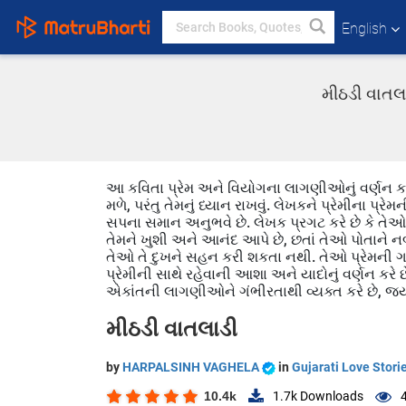
English
મીઠડી વાતલ
આ કવિતા પ્રેમ અને વિયોગના લાગણીઓનું વર્ણન કરે છ
મળે, પરંતુ તેમનું ધ્યાન રાખવું. લેખકને પ્રેમીના પ્
સપના સમાન અનુભવે છે. લેખક પ્રગટ કરે છે કે તેઓ એક
તેમને ખુશી અને આનંદ આપે છે, છતાં તેઓ પોતાને નબ
તેઓ તે દુખને સહન કરી શકતા નથી. તેઓ પ્રેમની ગ
પ્રેમીની સાથે રહેવાની આશા અને યાદોનું વર્ણન કરે છે
એકાંતની લાગણીઓને ગંભીરતાથી વ્યક્ત કરે છે, જ્યાં
મીઠડી વાતલાડી
by
HARPALSINH VAGHELA
in
Gujarati Love Stori
10.4k
1.7k
Downloads