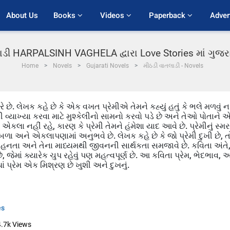
About Us
Books 
Videos 
Paperback 
Adver
ાડી HARPALSINH VAGHELA દ્વારા Love Stories માં ગુજ
Home
Novels
Gujarati Novels
મીઠડી વાતલાડી - Novels
ે. લેખક કહે છે કે એક વખત પ્રેમીએ તેમને કહ્યું હતું કે ભલે મળવું ન
રેમની વ્યાખ્યા કરવા માટે મુશ્કેલીનો સામનો કરવો પડે છે અને તેઓ પોતાને 
લા નહીં રહે, કારણ કે પ્રેમી તેમને હંમેશા યાદ આવે છે. પ્રેમીનું સ્મ
ળા અને એકલાપણામાં અનુભવે છે. લેખક કહે છે કે જો પ્રેમી દુખી છે, ત
હનતા અને તેના માધ્યમથી જીવનની સાર્થકતા સમજાવે છે. કવિતા અંતે
, જેમાં ક્યારેક ચુપ રહેવું પણ મહત્વપૂર્ણ છે. આ કવિતા પ્રેમ, ભેદભાવ, 
 પ્રેમ એક મિશ્રણ છે ખુશી અને દુખનું.
es
4.7k
Views