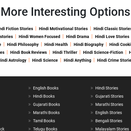
More Interesting Options
ndi Fiction Stories
Hindi Motivational Stories
Hindi Classic Storie
 stories
Hindi Women Focused
Hindi Drama
Hindi Love Stories
e
Hindi Philosophy
Hindi Health
Hindi Biography
Hindi Cook
ies
Hindi Book Reviews
Hindi Thriller
Hindi Science-Fiction
H
indi Astrology
Hindi Science
Hindi Anything
Hindi Crime Stori
English Books
Hindi Stories
Hindi Books
Gujarati Stories
Gujarati Books
Marathi Stories
Marathi Books
English Stories
Tamil Books
Bengali Stories
ack
Telugu Books
Malayalam Stories