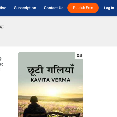
tise
Subscription
Contact Us
Publish Free
Log In 
एफ
है
भर
ै,