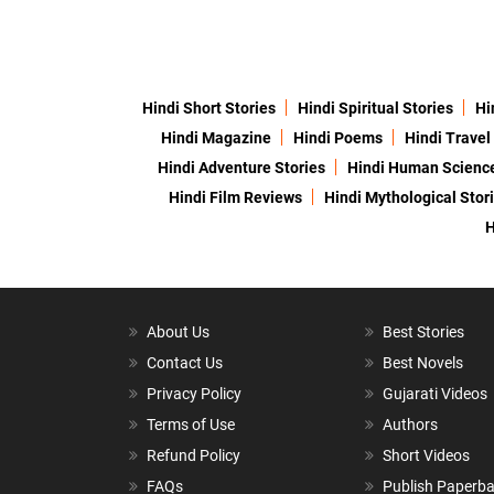
Hindi Short Stories
Hindi Spiritual Stories
Hi
Hindi Magazine
Hindi Poems
Hindi Travel
Hindi Adventure Stories
Hindi Human Scienc
Hindi Film Reviews
Hindi Mythological Stor
H
About Us
Best Stories
Contact Us
Best Novels
Privacy Policy
Gujarati Videos
Terms of Use
Authors
Refund Policy
Short Videos
FAQs
Publish Paperb