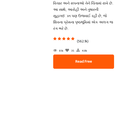
વિચાર અને સપનાઓ તેને ચિંતામાં રાખે છે.
આ સાથે, આરોહી અને તુષારની
સુહાગರાત પણ ઉજવાઈ રહી છે, જે
શિવના પ્રેમના પૃષ્ઠભૂમિમાં એક અલગ જ
રંગ ભરે છે.
(562.1k)
8.1k
35
4.8k
Read Free