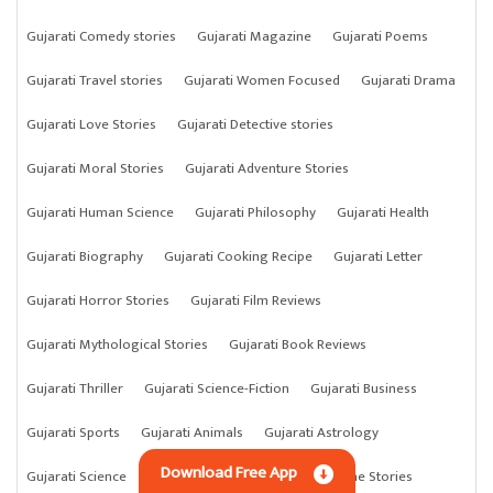
Gujarati Comedy stories
Gujarati Magazine
Gujarati Poems
Gujarati Travel stories
Gujarati Women Focused
Gujarati Drama
Gujarati Love Stories
Gujarati Detective stories
Gujarati Moral Stories
Gujarati Adventure Stories
Gujarati Human Science
Gujarati Philosophy
Gujarati Health
Gujarati Biography
Gujarati Cooking Recipe
Gujarati Letter
Gujarati Horror Stories
Gujarati Film Reviews
Gujarati Mythological Stories
Gujarati Book Reviews
Gujarati Thriller
Gujarati Science-Fiction
Gujarati Business
Gujarati Sports
Gujarati Animals
Gujarati Astrology
Download Free App
Gujarati Science
Gujarati Anything
Gujarati Crime Stories