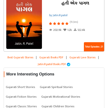
હતી એક પાગલ
by Jatin.R.patel
(11.3m)
202.9k
1.2k
122.4k
Total Episodes : 21
Best Gujarati Stories
|
Gujarati Books PDF
|
Gujarati Love Stories
|
Jatin.R.patel Books PDF
More Interesting Options
Gujarati Short Stories
Gujarati Spiritual Stories
Gujarati Fiction Stories
Gujarati Motivational Stories
Gujarati Classic Stories
Gujarati Children Stories