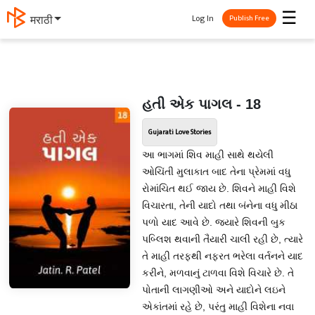
☰
Log In
मराठी
Publish Free
હતી એક પાગલ - 18
Gujarati Love Stories
આ ભાગમાં શિવ માહી સાથે થયેલી
ઓચિંતી મુલાકાત બાદ તેના પ્રેમમાં વધુ
રોમાંચિત થઈ જાય છે. શિવને માહી વિશે
વિચારતા, તેની યાદો તથા બંનેના વધુ મીઠા
પળો યાદ આવે છે. જ્યારે શિવની બુક
પબ્લિશ થવાની તૈયારી ચાલી રહી છે, ત્યારે
તે માહી તરફથી નફરત ભરેલા વર્તનને યાદ
કરીને, મળવાનું ટાળવા વિશે વિચારે છે. તે
પોતાની લાગણીઓ અને યાદોને લઇને
એકાંતમાં રહે છે, પરંતુ માહી વિશેના નવા