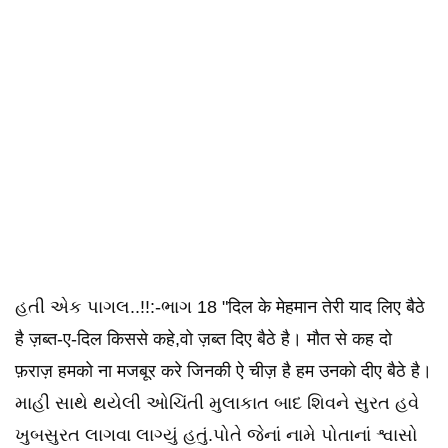
હતી એક પાગલ..!!:-ભાગ 18 "दिल के मेहमान तेरी याद लिए बैठे
है ज़ब्त-ए-दिल किससे कहे,वो ज़ब्त दिए बैठे है। मौत से कह दो
फ़राज़ हमको ना मजबूर करे जिनकी ऐ चीज़ है हम उनको दीए बैठे है।
માહી સાથે થયેલી ઓચિંતી મુલાકાત બાદ શિવને સુરત હવે
ખુબસુરત લાગવા લાગ્યું હતું.પોતે જેનાં નામે પોતાનાં શ્વાસો