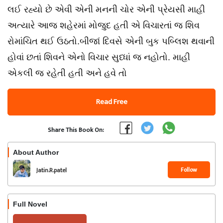
લઈ રહ્યો છે એવી એની મનની ચોર એની પ્રેયસી માહી
અત્યારે આજ શહેરમાં મોજુદ હતી એ વિચારતાં જ શિવ
રોમાંચિત થઈ ઉઠતો.બીજાં દિવસે એની બુક પબ્લિશ થવાની
હોવાં છતાં શિવને એનો વિચાર સુધ્ધાં જ નહોતો. માહી
એકલી જ રહેતી હતી અને હવે તો
Read Free
Share This Book On:
About Author
Follow
Jatin.R.patel
Full Novel