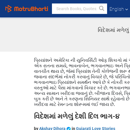
English
વિદેશમાં મળેલ
પ્રિયાંશને અમેરિકા ની યુનિવર્સિટી ઓફ શિકાગો મા
એક રાતના સમયે, ભાવનાબેન, ભગવાનભાઇ અને પ્રિયા
વાતચીત થાય છે, જેમાં પ્રિયાંશ તેની કોલેજની શરૂ થવ
જવાના સંદર્ભમાં નોકરી કરવાનું વિચારે છે, જે પરિચિતો 
ભગવાનભાઇ પ્રિયાંશને સમર્થન આપે છે કે નોકરી કરવ
વસ્તુઓ માટે પૈસા માંગવાનો વિચાર કરે છે. ભગવાન
અન્ય સામાન ખરીદવા જવાનું છે. બીજાના દિવસે, પ્
બુક કરી છે અને તે કરણના સિનિયર સાથે રહેવાનો છે
ખરીદવા માટે રેમન્ડના શોરૂમમાં લઈ જાય છે.
વિદેશમાં મળેલું દેશી દિલ ભાગ-૪
by
Akshay Dihora
in
Gujarati Love Stories