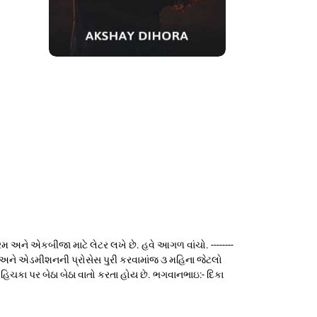
્રેમ અને એકબીજા માટે લેટર લખે છે. હવે આગળ વાંચો. --------
છે. વિઝા અને એડમીશનની પ્રોસેસ પુરી કરવામાંજ ૩ મહિના જેટલો
િચકા પર બેઠા બેઠા વાતો કરતા હોય છે. ભગવાનભાઇ:- દિકા