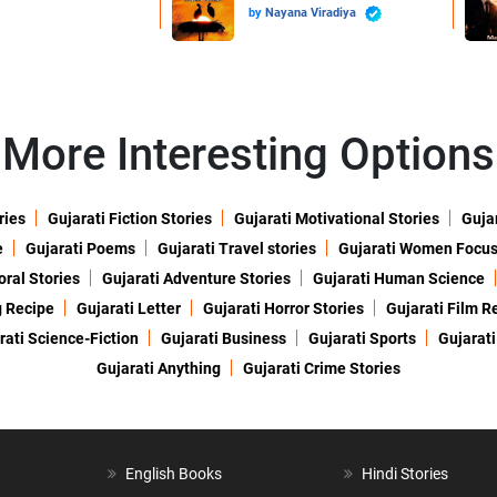
by
Nayana Viradiya
More Interesting Options
ries
Gujarati Fiction Stories
Gujarati Motivational Stories
Gujar
e
Gujarati Poems
Gujarati Travel stories
Gujarati Women Focu
oral Stories
Gujarati Adventure Stories
Gujarati Human Science
g Recipe
Gujarati Letter
Gujarati Horror Stories
Gujarati Film R
rati Science-Fiction
Gujarati Business
Gujarati Sports
Gujarati
Gujarati Anything
Gujarati Crime Stories
English Books
Hindi Stories