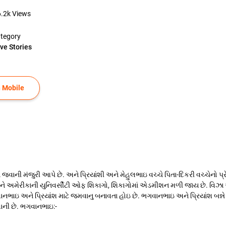
6.2k
Views
tegory
ve Stories
 Mobile
ા જવાની મંજુરી આપે છે. અને પ્રિયાંશી અને મેહુલભાઇ વચ્ચે પિતા-દિકરી વચ્ચેનો પ
------------ પ્રિયાંશને અમેરીકાની યુનિવર્સીટી ઓફ શિકાગો, શિકાગોમાં એડમીશન મળી જાય 
ાઇ અને પ્રિયાંશ માટે જમવાનુ બનાવતા હોઇ છે. ભગવાનભાઇ અને પ્રિયાંશ બન્ને હ
વાની છે. ભગવાનભાઇ:-