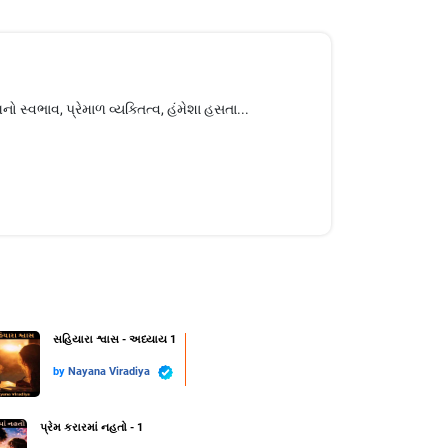
ો સ્વભાવ, પ્રેમાળ વ્યક્તિત્વ, હંમેશા હસતા...
સહિયારા શ્વાસ - અધ્યાય 1
by
Nayana Viradiya
પ્રેમ કરારમાં નહતો - 1