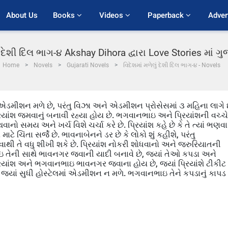
About Us
Books 
Videos 
Paperback 
Adver
ું દેશી દિલ ભાગ-૪ Akshay Dihora દ્વારા Love Stories માં 
Home
Novels
Gujarati Novels
વિદેશમાં મળેલું દેશી દિલ ભાગ-૪ - Novels
ં એડમીશન મળે છે, પરંતુ વિઝા અને એડમીશન પ્રોસેસમાં ૩ મહિના લાગે છ
ંશ જમવાનું બનાવી રહ્યા હોય છે. ભગવાનભાઇ અને પ્રિયાંશની વચ્ચે
ાનો સમય અને ખર્ચ વિશે ચર્ચા કરે છે. પ્રિયાંશ કહે છે કે તે ત્યાં ભણવા
માટે ચિંતા સર્જે છે. ભાવનાબેનને ડર છે કે લોકો શું કહીશે, પરંતુ
ાથી તે વધુ શીખી શકે છે. પ્રિયાંશ નોકરી શોધવાનો અને જરુરિયાતની
ભાઇ તેની સાથે ભાવનગર જવાની યાદી બનાવે છે, જ્યાં તેઓ કપડા અને
રિયાંશ અને ભગવાનભાઇ ભાવનગર જવાના હોય છે, જ્યાં પ્રિયાંશે ટીકીટ
 જ્યાં સુધી હોસ્ટેલમાં એડમીશન ન મળે. ભગવાનભાઇ તેને કપડાનું કાપડ