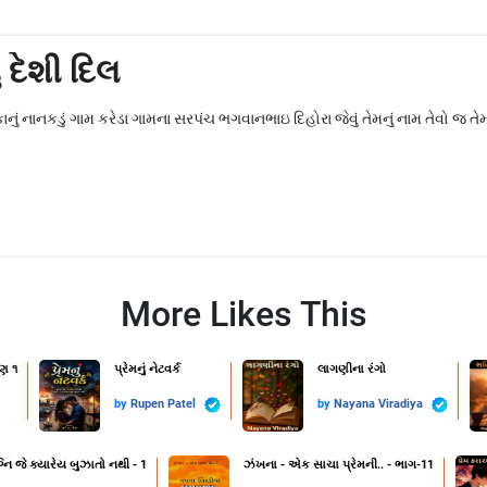
ં દેશી દિલ
ું નાનકડું ગામ કરેડા ગામના સરપંચ ભગવાનભાઇ દિહોરા જેવું તેમનું નામ તેવો જ તેમન
More Likes This
ણ ૧
પ્રેમનું નેટવર્ક
લાગણીના રંગો
by
Rupen Patel
by
Nayana Viradiya
નિ જે ક્યારેય બુઝાતો નથી - 1
ઝંખના - એક સાચા પ્રેમની.. - ભાગ-11