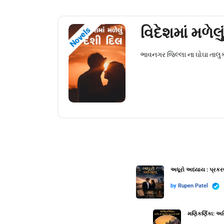
વિદેશમાં મળેલુ
Novels
ભાવનગર જિલ્લા ના ઘોઘા તાલુકાન
અધૂરો અધ્યાય : પ્રકર
by
Rupen Patel
મણિકર્ણિકા: અગ્