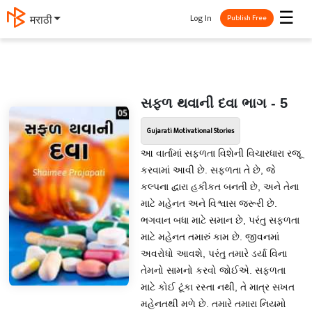
☰
Log In
தமிழ்
Publish Free
સફળ થવાની દવા ભાગ - 5
Gujarati Motivational Stories
આ વાર્તામાં સફળતા વિશેની વિચારધારા રજૂ
કરવામાં આવી છે. સફળતા તે છે, જે
કલ્પના દ્વારા હકીકત બનતી છે, અને તેના
માટે મહેનત અને વિશ્વાસ જરૂરી છે.
ભગવાન બધા માટે સમાન છે, પરંતુ સફળતા
માટે મહેનત તમારું કામ છે. જીવનમાં
અવરોધો આવશે, પરંતુ તમારે ડર્યા વિના
તેમનો સામનો કરવો જોઈએ. સફળતા
માટે કોઈ ટૂંકા રસ્તા નથી, તે માત્ર સખત
મહેનતથી મળે છે. તમારે તમારા નિયમો