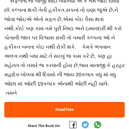
સફળતા ની બીજી સાદી વ્યાખ્યા એ કે તમે જોઇ રહ્યા
છો કલ્પના થકી તેની હકીકત,સપનાં તો ઘણા જુએ છે,ને
જોવા જોઇએ એતો મફત છે,એમાં કોઇ પૈસા થતાં
નથી.કોઈ પણ કામ તમે પુરી નિષ્ટા અને ઇમાનદારી થી કરો
પોતાની જાત પર વિશ્વાસ રાખી તો તમારી કલ્પના ઓ ને
હકીકત બનતા કોઇ નથી રોકી શકે. કેમકે ભગવાન
અલગ નથી બધા માટે તે સરખું જ કામ કરે છે, પણ હા
મહેનત તો તમારે જ કરવાની હોય છે,જય માતાજી કે હરહર
મહાદેવ બોલવા થી દિવસો ની જાય 20કલાક વધુ માં વધુ
ઓછા માં ઓછી 15કલાક એનાથી ઓછી નહીં ચાલે.
તમને
Read Free
Share This Book On: