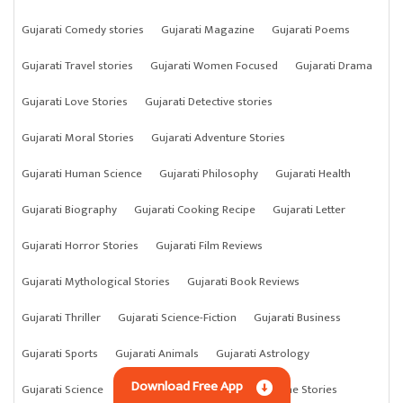
Gujarati Comedy stories
Gujarati Magazine
Gujarati Poems
Gujarati Travel stories
Gujarati Women Focused
Gujarati Drama
Gujarati Love Stories
Gujarati Detective stories
Gujarati Moral Stories
Gujarati Adventure Stories
Gujarati Human Science
Gujarati Philosophy
Gujarati Health
Gujarati Biography
Gujarati Cooking Recipe
Gujarati Letter
Gujarati Horror Stories
Gujarati Film Reviews
Gujarati Mythological Stories
Gujarati Book Reviews
Gujarati Thriller
Gujarati Science-Fiction
Gujarati Business
Gujarati Sports
Gujarati Animals
Gujarati Astrology
Download Free App
Gujarati Science
Gujarati Anything
Gujarati Crime Stories