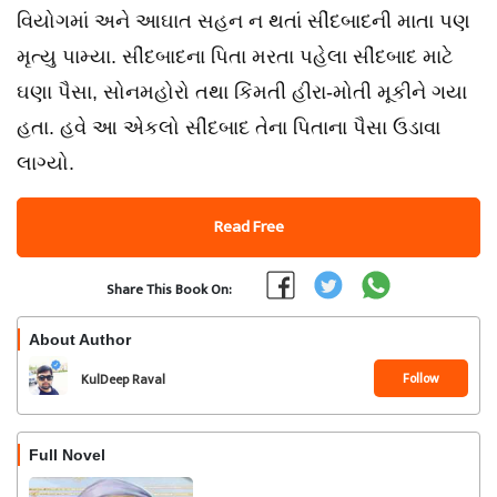
વિયોગમાં અને આઘાત સહન ન થતાં સીંદબાદની માતા પણ
મૃત્યુ પામ્યા. સીંદબાદના પિતા મરતા પહેલા સીંદબાદ માટે
ઘણા પૈસા, સોનમહોરો તથા કિંમતી હીરા-મોતી મૂકીને ગયા
હતા. હવે આ એકલો સીંદબાદ તેના પિતાના પૈસા ઉડાવા
લાગ્યો.
Read Free
Share This Book On:
About Author
Follow
KulDeep Raval
Full Novel