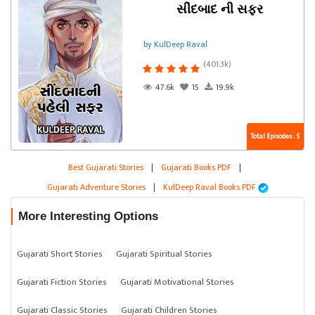
સીંદબાદ ની સફર
by KulDeep Raval
(401.3k)
47.6k
15
19.9k
Total Episodes : 5
Best Gujarati Stories
|
Gujarati Books PDF
|
Gujarati Adventure Stories
|
KulDeep Raval Books PDF
More Interesting Options
Gujarati Short Stories
Gujarati Spiritual Stories
Gujarati Fiction Stories
Gujarati Motivational Stories
Gujarati Classic Stories
Gujarati Children Stories