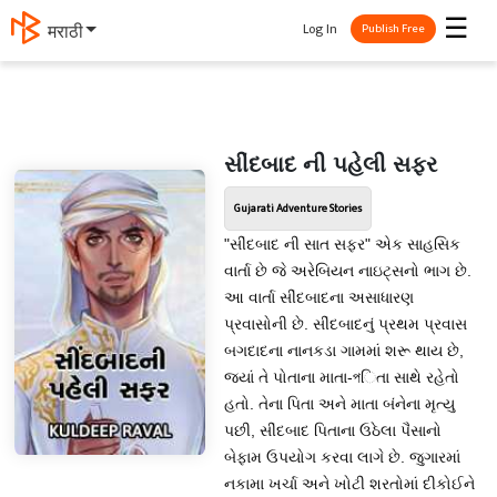
☰
Log In
தமிழ்
Publish Free
સીંદબાદ ની પહેલી સફર
Gujarati Adventure Stories
"સીંદબાદ ની સાત સફર" એક સાહસિક
વાર્તા છે જે અરેબિયન નાઇટ્સનો ભાગ છે.
આ વાર્તા સીંદબાદના અસાધારણ
પ્રવાસોની છે. સીંદબાદનું પ્રથમ પ્રવાસ
બગદાદના નાનકડા ગામમાં શરૂ થાય છે,
જ્યાં તે પોતાના માતા-পિતા સાથે રહેતો
હતો. તેના પિતા અને માતા બંનેના મૃત્યુ
પછી, સીંદબાદ પિતાના ઉઠેલા પૈસાનો
બેફામ ઉપયોગ કરવા લાગે છે. જુગારમાં
નકામા ખર્ચા અને ખોટી શરતોમાં દીકોઈને