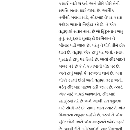
કમાઈ નથી શકતો અને ધીમે-ધીમે તેની
સંપત્તિ ખતમ થઈ જાય છે. આર્થિક
તંગીથી બચવા માટે, સીંદબાદ વેપાર કરવા
પરદેશ જવાનો નિર્ણય કરે છે. તે એક
વહાણમાં સવાર થાય છે જે હિંદુસ્તાન જતું
હતું. સમુદ્રમાં મુસાફરી દરમિયાન તે
બીમાર પડી જાય છે, પરંતુ તે ધીમે ધીમે ઠીક
થાય છે. વહાણ એક ટાપુ પર જતાં, તમામ
મુસાફરો ટાપુ પર ઉતરે છે, જ્યાં સીંદબાદને
ખબર પડે છે કે તે કાચબાની પીઠ પર છે,
અને ટાપું જાણે કે ધ્રૂજવા લાગે છે. બધા
લોકો ડરથી દોડી જતાં વહાણ તરફ જતાં,
પરંતુ સીંદબાદ પાછળ રહી જાય છે. ત્યારે,
એક મોટું લાકડું જાળવીને, સીંદબાદ
સમુદ્રમાં તરે છે અને આખી રાત જીવવા
માટે સંઘર્ષ કરે છે. સવાર થાય ત્યારે તે એક
કિનારાના નજીક પહોંચે છે, જ્યાં તે એક
સુંદર ઘોડો અને એક માણસને જોઈ રહ્યો
છે. આવી રીતે, સીંદબાદની સાહસિકતાની