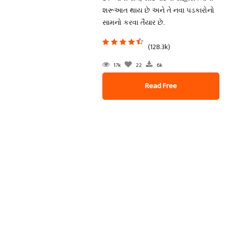
શરૂઆત થાય છે અને તે નવા પડકારોનો
સામનો કરવા તૈયાર છે.
(128.3k)
17k
22
6k
Read Free