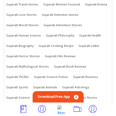
Gujarati Travel stories
Gujarati Women Focused
Gujarati Drama
Gujarati Love Stories
Gujarati Detective stories
Gujarati Moral Stories
Gujarati Adventure Stories
Gujarati Human Science
Gujarati Philosophy
Gujarati Health
Gujarati Biography
Gujarati Cooking Recipe
Gujarati Letter
Gujarati Horror Stories
Gujarati Film Reviews
Gujarati Mythological Stories
Gujarati Book Reviews
Gujarati Thriller
Gujarati Science-Fiction
Gujarati Business
Gujarati Sports
Gujarati Animals
Gujarati Astrology
Download Free App
Gujarati Science
Gujarati Anything
Gujarati Crime Stories