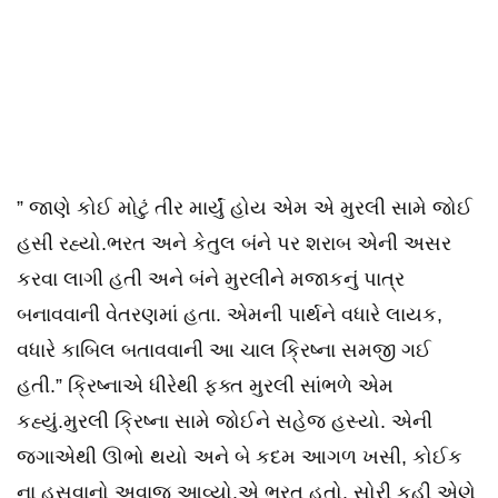
” જાણે કોઈ મોટું તીર માર્યું હોય એમ એ મુરલી સામે જોઈ
હસી રહ્યો.ભરત અને કેતુલ બંને પર શરાબ એની અસર
કરવા લાગી હતી અને બંને મુરલીને મજાકનું પાત્ર
બનાવવાની વેતરણમાં હતા. એમની પાર્થને વધારે લાયક,
વધારે કાબિલ બતાવવાની આ ચાલ ક્રિષ્ના સમજી ગઈ
હતી.” ક્રિષ્નાએ ધીરેથી ફક્ત મુરલી સાંભળે એમ
કહ્યું.મુરલી ક્રિષ્ના સામે જોઈને સહેજ હસ્યો. એની
જગાએથી ઊભો થયો અને બે કદમ આગળ ખસી, કોઈક
ના હસવાનો અવાજ આવ્યો.એ ભરત હતો. સોરી કહી એણે