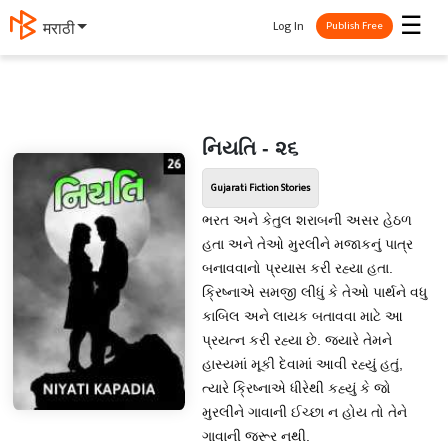
☰
Log In
मराठी
Publish Free
નિયતિ - ૨૬
Gujarati Fiction Stories
ભરત અને કેતુલ શરાબની અસર હેઠળ
હતા અને તેઓ મુરલીને મજાકનું પાત્ર
બનાવવાનો પ્રયાસ કરી રહ્યા હતા.
ક્રિષ્નાએ સમજી લીધું કે તેઓ પાર્થને વધુ
કાબિલ અને લાયક બતાવવા માટે આ
પ્રયત્ન કરી રહ્યા છે. જ્યારે તેમને
હાસ્યમાં મૂકી દેવામાં આવી રહ્યું હતું,
ત્યારે ક્રિષ્નાએ ધીરેથી કહ્યું કે જો
મુરલીને ગાવાની ઈચ્છા ન હોય તો તેને
ગાવાની જરૂર નથી.