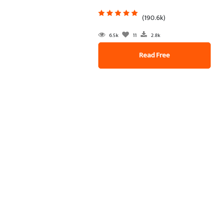
(190.6k)
6.5k
11
2.8k
Read Free