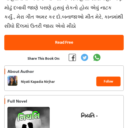
મોઢું દબાવી જાણે પરાણે હસવું રોકતો હોય એવું નાટક
કર્યું., મેરા ગીત અમર કર દો.બનાજાઓ મીત મેરે, કાનમાંથી
સીધો દિલમાં ઉતરી જાય એવો મીઠો
Read Free
Share This Book On:
About Author
Follow
Niyati Kapadia Nirjhar
Full Novel
નિયતિ -