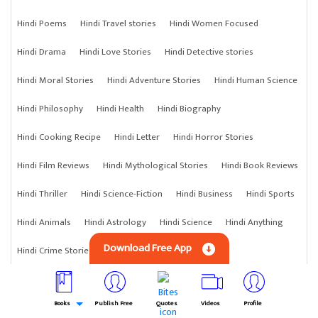
Hindi Poems
Hindi Travel stories
Hindi Women Focused
Hindi Drama
Hindi Love Stories
Hindi Detective stories
Hindi Moral Stories
Hindi Adventure Stories
Hindi Human Science
Hindi Philosophy
Hindi Health
Hindi Biography
Hindi Cooking Recipe
Hindi Letter
Hindi Horror Stories
Hindi Film Reviews
Hindi Mythological Stories
Hindi Book Reviews
Hindi Thriller
Hindi Science-Fiction
Hindi Business
Hindi Sports
Hindi Animals
Hindi Astrology
Hindi Science
Hindi Anything
Download Free App
Hindi Crime Stories
Books
Publish Free
Quotes
Videos
Profile