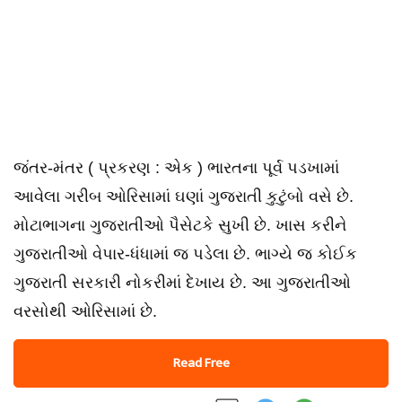
જંતર-મંતર ( પ્રકરણ : એક ) ભારતના પૂર્વ પડખામાં
આવેલા ગરીબ ઓરિસામાં ઘણાં ગુજરાતી કુટુંબો વસે છે.
મોટાભાગના ગુજરાતીઓ પૈસેટકે સુખી છે. ખાસ કરીને
ગુજરાતીઓ વેપાર-ધંધામાં જ પડેલા છે. ભાગ્યે જ કોઈક
ગુજરાતી સરકારી નોકરીમાં દેખાય છે. આ ગુજરાતીઓ
વરસોથી ઓરિસામાં છે.
Read Free