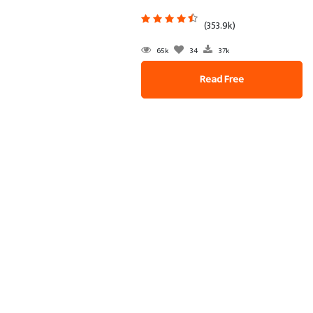
(353.9k)
65k
34
37k
Read Free