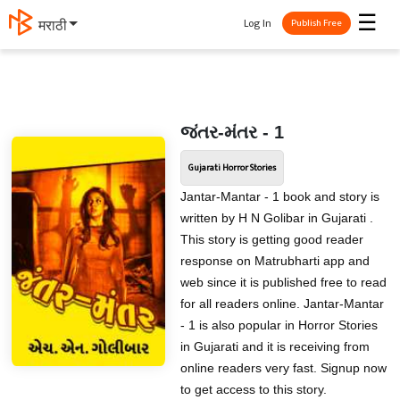
☰
Log In
मराठी
Publish Free
જંતર-મંતર - 1
Gujarati Horror Stories
Jantar-Mantar - 1 book and story is
written by H N Golibar in Gujarati .
This story is getting good reader
response on Matrubharti app and
web since it is published free to read
for all readers online. Jantar-Mantar
- 1 is also popular in Horror Stories
in Gujarati and it is receiving from
online readers very fast. Signup now
to get access to this story.