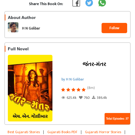
Share This Book On:
About Author
Follow
H N Golibar
Full Novel
જંતર-મંતર
by H N Golibar
(8m)
625.4k
760
386.4k
Total Episodes : 37
Best Gujarati Stories
|
Gujarati Books PDF
|
Gujarati Horror Stories
|