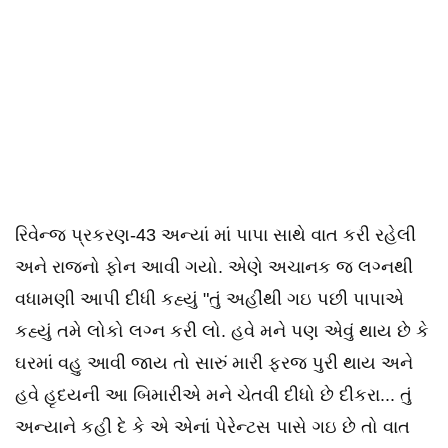
રિવેન્જ પ્રકરણ-43 અન્યાં માં પાપા સાથે વાત કરી રહેલી
અને રાજનો ફોન આવી ગયો. એણે અચાનક જ લગ્નથી
વધામણી આપી દીધી કહ્યું "તું અહીંથી ગઇ પછી પાપાએ
કહ્યું તમે લોકો લગ્ન કરી લો. હવે મને પણ એવું થાય છે કે
ઘરમાં વહુ આવી જાય તો સારું મારી ફરજ પુરી થાય અને
હવે હૃદયની આ બિમારીએ મને ચેતવી દીધો છે દીકરા... તું
અન્યાને કહી દે કે એ એનાં પેરેન્ટસ પાસે ગઇ છે તો વાત