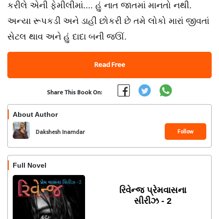
કરીલે એની ફેમીલીમાં.... હું નાત જાતમાં માનતો નથી.
અન્યા રૂપકડી અને ડાહી છોકરી છે તમે લોકો મારાં જીવતાં
સેટલ થાવ અને હું દાદા બની જઊં.
Read Free
Share This Book On:
About Author
Follow
Dakshesh Inamdar
Full Novel
રિવેન્જ પ્રેમવાસના
સીરીઝ - 2