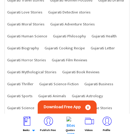
Gujarati Travel stories
Gujarati Women Focused
Gujarati Drama
Gujarati Love Stories
Gujarati Detective stories
Gujarati Moral Stories
Gujarati Adventure Stories
Gujarati Human Science
Gujarati Philosophy
Gujarati Health
Gujarati Biography
Gujarati Cooking Recipe
Gujarati Letter
Gujarati Horror Stories
Gujarati Film Reviews
Gujarati Mythological Stories
Gujarati Book Reviews
Gujarati Thriller
Gujarati Science-Fiction
Gujarati Business
Gujarati Sports
Gujarati Animals
Gujarati Astrology
Download Free App
Gujarati Science
Gujarati Anything
Gujarati Crime Stories
Books
Publish Free
Quotes
Videos
Profile