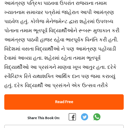
આમંત્રણ પત્રિકા પાઠવવા ઉપરાંત રાજયના તમામ
ખ્યાતનામ સમાચાર પત્રોમાં જાહેરાત આપી આમંત્રણ
પાઠવેલ હતું. કોલેજ મેનેજમેન્ટ દ્વારા શહેરમાં ઉપલબ્ધ
પોતાના તમામ ભૂતપૂર્વ વિદ્યાર્થીઓને રૂબરૂ મુલાકાત કરી
આમંત્રણ પાઠવી હાજર રહેવા ભારપૂર્વક વિનંતિ કરી હતી.
વિદેશમાં વસતા વિદ્યાર્થીઓ ને પણ આમંત્રણ પહોંચાડી
દેવામાં આવ્યા હતા. શહેરમાં રહેતા તમામ ભૂતપૂર્વ
વિદ્યાર્થીઓ આ પ્રસંગને માણવા ખૂબ આતુર હતા. દરેકે
સ્વૈચ્છિક રિતે યથાશક્તિ આર્થિક દાન પણ જમા કરાવ્યું
હતું. દરેક વિદ્યાર્થી આ પ્રસંગને એક ઉત્સવ તરીકે
Read Free
Share This Book On: