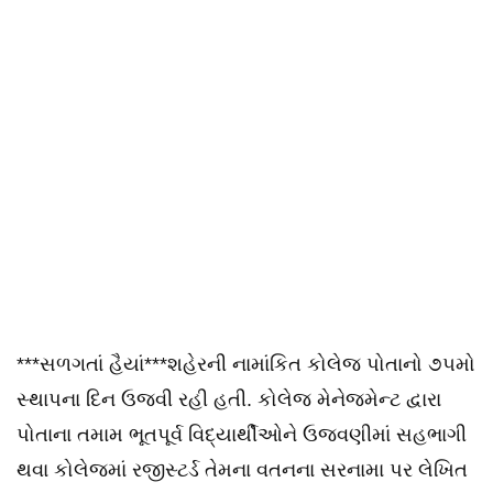
***સળગતાં હૈયાં***શહેરની નામાંકિત કોલેજ પોતાનો ૭૫મો
સ્થાપના દિન ઉજવી રહી હતી. કોલેજ મેનેજમેન્ટ દ્વારા
પોતાના તમામ ભૂતપૂર્વ વિદ્યાર્થીઓને ઉજવણીમાં સહભાગી
થવા કોલેજમાં રજીસ્ટર્ડ તેમના વતનના સરનામા પર લેખિત