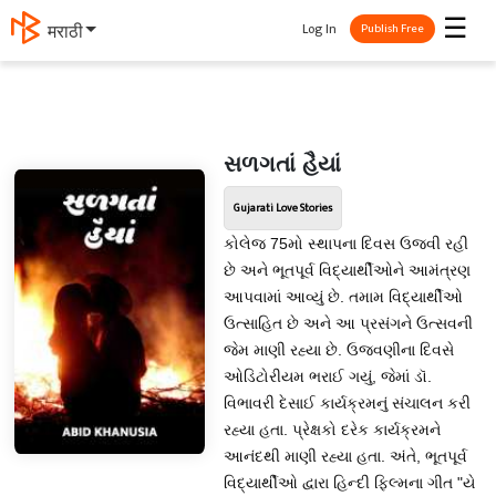
☰
Log In
मराठी
Publish Free
સળગતાં હૈયાં
Gujarati Love Stories
કોલેજ 75મો સ્થાપના દિવસ ઉજવી રહી
છે અને ભૂતપૂર્વ વિદ્યાર્થીઓને આમંત્રણ
આપવામાં આવ્યું છે. તમામ વિદ્યાર્થીઓ
ઉત્સાહિત છે અને આ પ્રસંગને ઉત્સવની
જેમ માણી રહ્યા છે. ઉજવણીના દિવસે
ઓડિટોરીયમ ભરાઈ ગયું, જેમાં ડૉ.
વિભાવરી દેસાઈ કાર્યક્રમનું સંચાલન કરી
રહ્યા હતા. પ્રેક્ષકો દરેક કાર્યક્રમને
આનંદથી માણી રહ્યા હતા. અંતે, ભૂતપૂર્વ
વિદ્યાર્થીઓ દ્વારા હિન્દી ફિલ્મના ગીત "યે