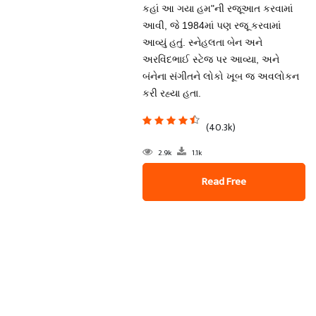
કહાં આ ગયા હમ"ની રજૂઆત કરવામાં
આવી, જે 1984માં પણ રજૂ કરવામાં
આવ્યું હતું. સ્નેહલતા બેન અને
અરવિંદભાઈ સ્ટેજ પર આવ્યા, અને
બંનેના સંગીતને લોકો ખૂબ જ અવલોકન
કરી રહ્યા હતા.
(40.3k)
2.9k
1.1k
Read Free