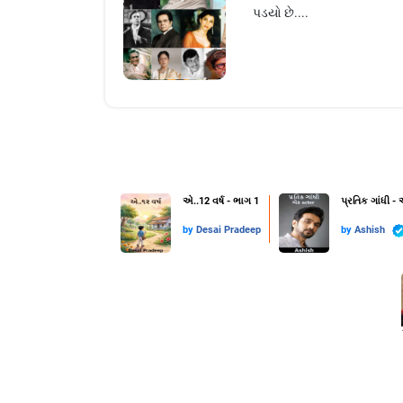
પડયો છે....
એ..12 વર્ષ - ભાગ 1
પ્રતિક ગાંધી -
by
Desai Pradeep
by
Ashish