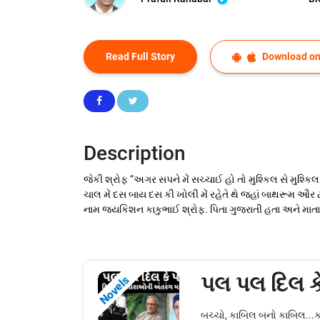
Read Full Story
Download on
Description
જેકી શ્રોફ “અગર સપને મેં સચ્ચાઈ હો તો મુશ્કિલ સે મુશ્કિ
ચાલ મેં દસ બાય દસ કી ખોલી મેં રહેતે થે જહાં બાથરૂમ ઔર 
નામ જયકિશન કાકુભાઈ શ્રોફ. પિતા ગુજરાતી હતા અને માતા તુર
પલ પલ દિલ ક
Novels
બચ્ચો, કાબિલ બનો કાબિલ...ક