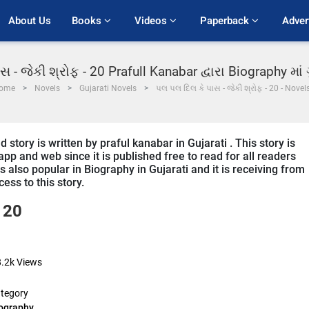
About Us
Books 
Videos 
Paperback 
Adver
સ - જેકી શ્રોફ - 20 Prafull Kanabar દ્વારા Biography મા
ome
Novels
Gujarati Novels
પલ પલ દિલ કે પાસ - જેકી શ્રોફ - 20 - Novel
 story is written by praful kanabar in Gujarati . This story is
p and web since it is published free to read for all readers
is also popular in Biography in Gujarati and it is receiving from
ess to this story.
 20
8.2k
Views
tegory
ography