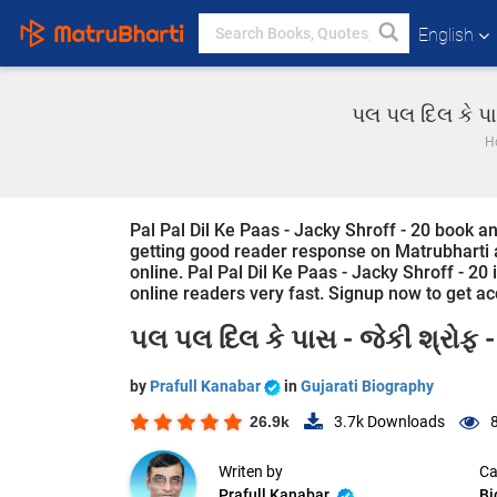
English
પલ પલ દિલ કે પા
H
Pal Pal Dil Ke Paas - Jacky Shroff - 20 book and
getting good reader response on Matrubharti ap
online. Pal Pal Dil Ke Paas - Jacky Shroff - 20 
online readers very fast. Signup now to get acc
પલ પલ દિલ કે પાસ - જેકી શ્રોફ -
by
Prafull Kanabar
in
Gujarati Biography
26.9k
3.7k
Downloads
Writen by
Ca
Prafull Kanabar
Bi