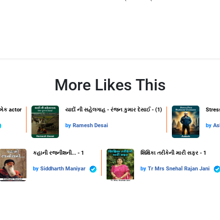
More Likes This
 એક actor
યાદોં ની સહેલગાહ - રંજન કુમાર દેસાઈ - (1)
Stres
by
Ramesh Desai
by
As
કહાની રજનીશની... - 1
શિક્ષિકા તરીકેની મારી સફર - 1
by
Siddharth Maniyar
by
Tr Mrs Snehal Rajan Jani