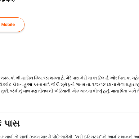
 Mobile
લ લક્ષ્ય કો ભી હાંસિલ કિયા જા શકતા હૈ. મેરે પાસ મેરી મા કા દિલ હૈ ઔર પિતા કા
ટોઇલેટ કોમન હુઆ કરતા થા”. જેકી શ્રોફનો જન્મ તા. ૧/૨/૧૯૫૭ ના રોજ મહારાષ્ટ્રન
્કી. જેકીનું બાળપણ તીનબત્તી એરિયાની એક ચાલમાં વીત્યું હતું. માતા પિતા અને 
ે પાસ
ામયાબી તો સાલી ઝ્ખ્ખ માર કે પીછે ભાગેગી..”થ્રી ઈડિયટ્સ” નો આમીર ખાનનો આ