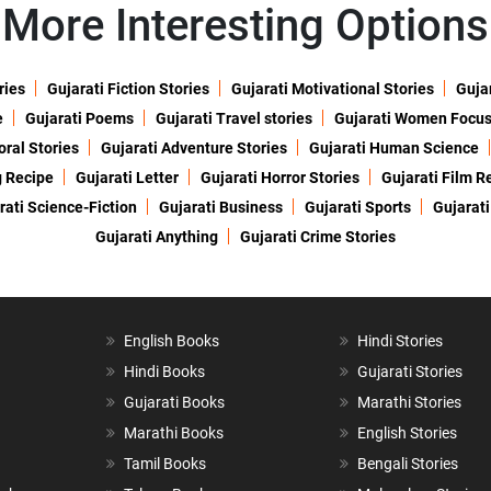
More Interesting Options
ries
Gujarati Fiction Stories
Gujarati Motivational Stories
Gujar
e
Gujarati Poems
Gujarati Travel stories
Gujarati Women Focu
oral Stories
Gujarati Adventure Stories
Gujarati Human Science
g Recipe
Gujarati Letter
Gujarati Horror Stories
Gujarati Film R
rati Science-Fiction
Gujarati Business
Gujarati Sports
Gujarati
Gujarati Anything
Gujarati Crime Stories
English Books
Hindi Stories
Hindi Books
Gujarati Stories
Gujarati Books
Marathi Stories
Marathi Books
English Stories
Tamil Books
Bengali Stories