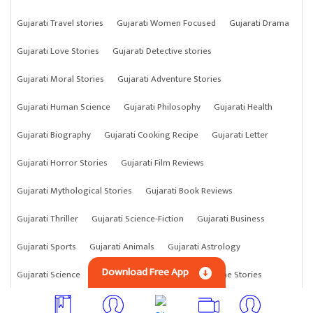
Gujarati Travel stories
Gujarati Women Focused
Gujarati Drama
Gujarati Love Stories
Gujarati Detective stories
Gujarati Moral Stories
Gujarati Adventure Stories
Gujarati Human Science
Gujarati Philosophy
Gujarati Health
Gujarati Biography
Gujarati Cooking Recipe
Gujarati Letter
Gujarati Horror Stories
Gujarati Film Reviews
Gujarati Mythological Stories
Gujarati Book Reviews
Gujarati Thriller
Gujarati Science-Fiction
Gujarati Business
Gujarati Sports
Gujarati Animals
Gujarati Astrology
Download Free App
Gujarati Science
Gujarati Anything
Gujarati Crime Stories