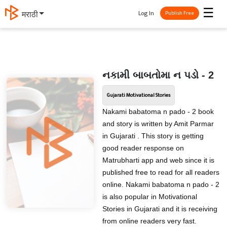
☰
Log In
தமிழ்
Publish Free
નકામી બાબતોમા ન પડો - 2
Gujarati Motivational Stories
Nakami babatoma n pado - 2 book
and story is written by Amit Parmar
in Gujarati . This story is getting
good reader response on
Matrubharti app and web since it is
published free to read for all readers
online. Nakami babatoma n pado - 2
is also popular in Motivational
Stories in Gujarati and it is receiving
from online readers very fast.