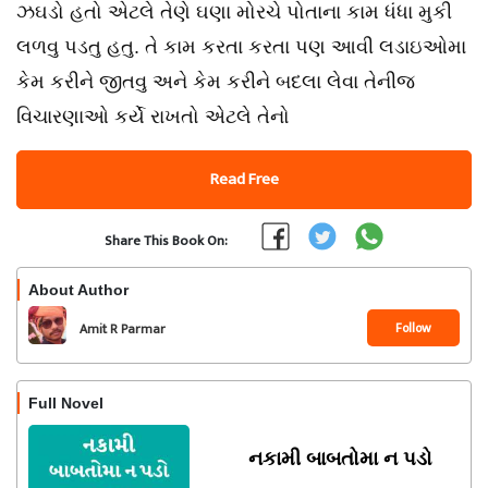
ઝઘડો હતો એટલે તેણે ઘણા મોરચે પોતાના કામ ધંધા મુકી
લળવુ પડતુ હતુ. તે કામ કરતા કરતા પણ આવી લડાઇઓમા
કેમ કરીને જીતવુ અને કેમ કરીને બદલા લેવા તેનીજ
વિચારણાઓ કર્યે રાખતો એટલે તેનો
Read Free
Share This Book On:
About Author
Follow
Amit R Parmar
Full Novel
નકામી બાબતોમા ન પડો