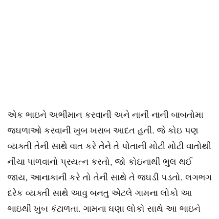
એક ભાઇને અભીમાન કરવાની અને નાની નાની બાબતોમા
જઘળાઓ કરવાની ખુબ ખરાબ આદત હતી. જે કોઇ પણ
વ્યક્તી તેની સાથે વાત કરે તેને તે પોતાની મોટી મોટી વાતોથી
નીચા પાળવાનો પ્રયત્ન કરતો, જો કોઇનાથી ભુલ થઈ
જાય, આનાકાની કરે તો તેની સાથે તે જઘડી પડતો. લગભગ
દરેક વ્યક્તી સાથે આવુ બનતુ એટલે ગામના લોકો આ
ભાઇથી ખુબ કંટાળતા. ગામના ઘણા લોકો સાથે આ ભાઇને