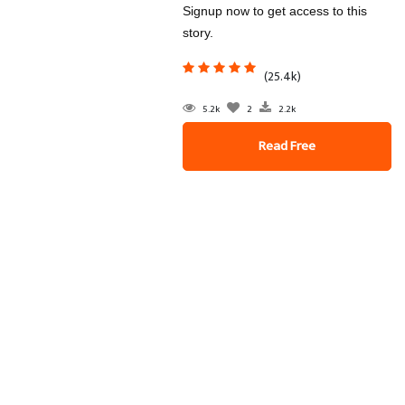
Signup now to get access to this
story.
(25.4k)
5.2k
2
2.2k
Read Free