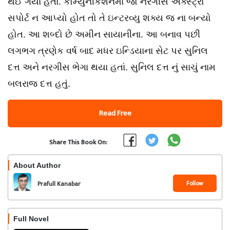
થઈ ગયા હતા. કોમ્યુનીકેશનમાં જો નરગીસે એક્સ્ટ્રા
સપોર્ટ ન આપ્યો હોત તો તે ઇન્ટરવ્યુ શક્ય જ ના બન્યો
હોત. આ શબ્દો છે અમીન સાયાનીના. આ બનાવ પછી
લગભગ ત્રણેક વર્ષ બાદ મધર ઇન્ડિયાના સેટ પર સુનિલ
દત્ત અને નરગીસ ભેગા થયા હતાં. સુનિલ દત્ત નું સાચું નામ
બલરાજ દત્ત હતું.
Read Free
Share This Book On:
About Author
Follow
Prafull Kanabar
Full Novel