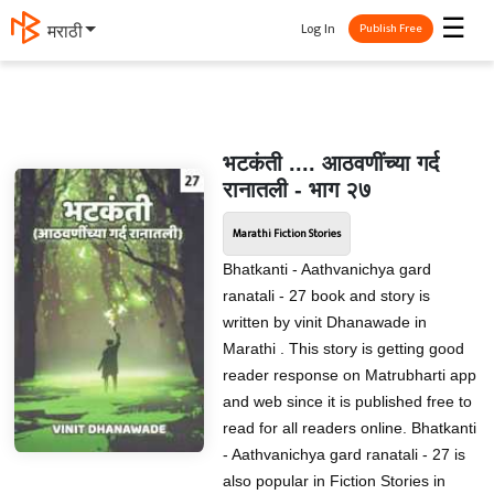
☰
Log In
मराठी
Publish Free
भटकंती .... आठवणींच्या गर्द
रानातली - भाग २७
Marathi Fiction Stories
Bhatkanti - Aathvanichya gard
ranatali - 27 book and story is
written by vinit Dhanawade in
Marathi . This story is getting good
reader response on Matrubharti app
and web since it is published free to
read for all readers online. Bhatkanti
- Aathvanichya gard ranatali - 27 is
also popular in Fiction Stories in