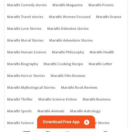
Marathi Comedy stories
Marathi Magazine
Marathi Poems
Marathi Travel stories
Marathi Women Focused
Marathi Drama
Marathi Love Stories
Marathi Detective stories
Marathi Moral Stories
Marathi Adventure Stories
Marathi Human Science
Marathi Philosophy
Marathi Health
Marathi Biography
Marathi Cooking Recipe
Marathi Letter
Marathi Horror Stories
Marathi Film Reviews
Marathi Mythological Stories
Marathi Book Reviews
Marathi Thriller
Marathi Science-Fiction
Marathi Business
Marathi Sports
Marathi Animals
Marathi Astrology
Download Free App
Marathi Science
Marathi Anything
Marathi Crime Stories