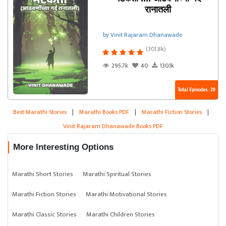
रानातली
by Vinit Rajaram Dhanawade
(301.8k)
295.7k
40
130.1k
Total Episodes : 28
Best Marathi Stories
|
Marathi Books PDF
|
Marathi Fiction Stories
|
Vinit Rajaram Dhanawade Books PDF
More Interesting Options
Marathi Short Stories
Marathi Spiritual Stories
Marathi Fiction Stories
Marathi Motivational Stories
Marathi Classic Stories
Marathi Children Stories