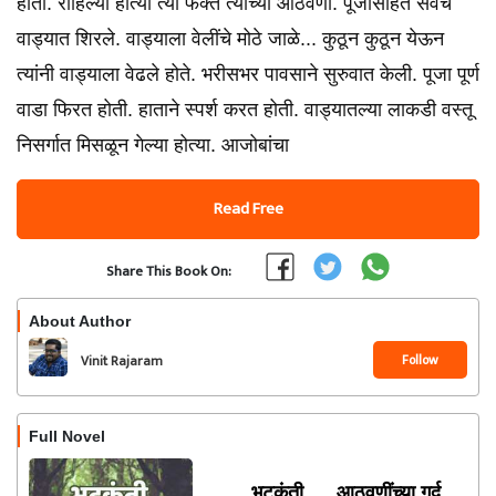
होता. राहिल्या होत्या त्या फक्त त्याच्या आठवणी. पूजासहित सर्वंच
वाड्यात शिरले. वाड्याला वेलींचे मोठे जाळे... कुठून कुठून येऊन
त्यांनी वाड्याला वेढले होते. भरीसभर पावसाने सुरुवात केली. पूजा पूर्ण
वाडा फिरत होती. हाताने स्पर्श करत होती. वाड्यातल्या लाकडी वस्तू
निसर्गात मिसळून गेल्या होत्या. आजोबांचा
Read Free
Share This Book On:
About Author
Follow
Vinit Rajaram
Dhanawade
Full Novel
भटकंती .... आठवणींच्या गर्द