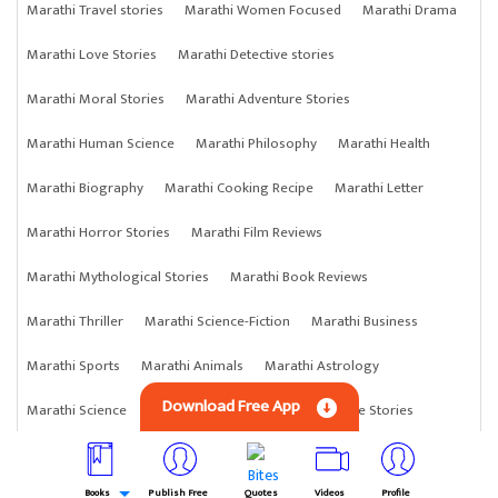
Marathi Travel stories
Marathi Women Focused
Marathi Drama
Marathi Love Stories
Marathi Detective stories
Marathi Moral Stories
Marathi Adventure Stories
Marathi Human Science
Marathi Philosophy
Marathi Health
Marathi Biography
Marathi Cooking Recipe
Marathi Letter
Marathi Horror Stories
Marathi Film Reviews
Marathi Mythological Stories
Marathi Book Reviews
Marathi Thriller
Marathi Science-Fiction
Marathi Business
Marathi Sports
Marathi Animals
Marathi Astrology
Download Free App
Marathi Science
Marathi Anything
Marathi Crime Stories
Books
Publish Free
Quotes
Videos
Profile