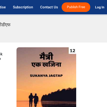
tise
Subscription
Contact Us
Publish Free
Log In 
 पीडीएफ
ek
p