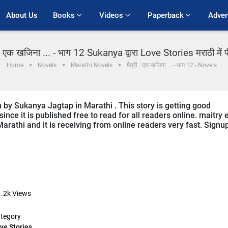
About Us
Books 
Videos 
Paperback 
Adver
 : एक खजिना ... - भाग 12 Sukanya द्वारा Love Stories मराठी में
Home
Novels
Marathi Novels
मैत्री : एक खजिना ... - भाग 12 - Novels
n by Sukanya Jagtap in Marathi . This story is getting good
ce it is published free to read for all readers online. maitry 
 Marathi and it is receiving from online readers very fast. Signu
.2k
Views
tegory
ve Stories