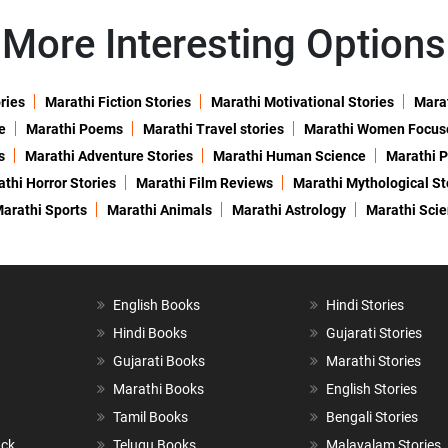
More Interesting Options
ries
Marathi Fiction Stories
Marathi Motivational Stories
Marat
e
Marathi Poems
Marathi Travel stories
Marathi Women Focus
s
Marathi Adventure Stories
Marathi Human Science
Marathi P
thi Horror Stories
Marathi Film Reviews
Marathi Mythological St
arathi Sports
Marathi Animals
Marathi Astrology
Marathi Sci
English Books
Hindi Stories
Hindi Books
Gujarati Stories
Gujarati Books
Marathi Stories
Marathi Books
English Stories
Tamil Books
Bengali Stories
ack
Telugu Books
Malayalam Stories