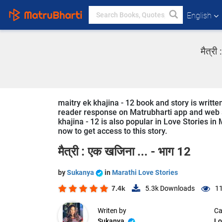
English
मैत्री
maitry ek khajina - 12 book and story is writte
reader response on Matrubharti app and web sin
khajina - 12 is also popular in Love Stories in
now to get access to this story.
मैत्री : एक खजिना ... - भाग 12
by
Sukanya
in
Marathi Love Stories
7.4k
5.3k
Downloads
11
Writen by
Ca
Sukanya
Lo