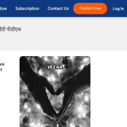
tise
Subscription
Contact Us
Publish Free
Log In 
िंदी पीडीएफ
s
ove
et