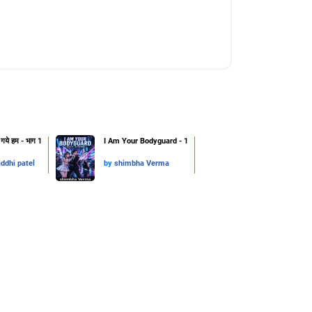
ो गये हम - भाग 1
I Am Your Bodyguard - 1
iddhi patel
by
shimbha Verma