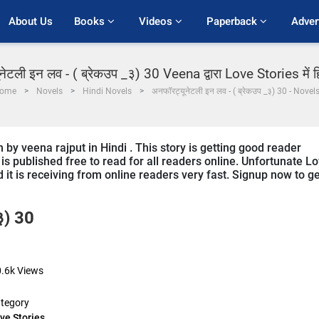
About Us
Books 
Videos 
Paperback 
Adver
ेटली इन लव - ( ब्रेकउप _३) 30 Veena द्वारा Love Stories में ह
ome
Novels
Hindi Novels
अनफॉरट्यूनेटली इन लव - ( ब्रेकउप _३) 30 - Novel
 by veena rajput in Hindi . This story is getting good reader
s published free to read for all readers online. Unfortunate L
d it is receiving from online readers very fast. Signup now to g
३) 30
.6k
Views
tegory
ve Stories