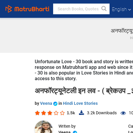
English
अनफॉरट्यून
H
Unfortunate Love - 30 book and story is written
response on Matrubharti app and web since it i
- 30 is also popular in Love Stories in Hindi an
access to this story.
अनफॉरट्यूनेटली इन लव - ( ब्रेकउप _
by
Veena
in
Hindi Love Stories
1.5k
3.2k
Downloads
10
Writen by
Ca
Veena
Lo