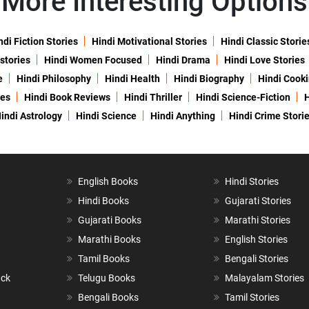
More Interesting Options
ndi Fiction Stories
Hindi Motivational Stories
Hindi Classic Storie
 stories
Hindi Women Focused
Hindi Drama
Hindi Love Stories
e
Hindi Philosophy
Hindi Health
Hindi Biography
Hindi Cook
ies
Hindi Book Reviews
Hindi Thriller
Hindi Science-Fiction
H
indi Astrology
Hindi Science
Hindi Anything
Hindi Crime Stori
English Books
Hindi Stories
Hindi Books
Gujarati Stories
Gujarati Books
Marathi Stories
Marathi Books
English Stories
Tamil Books
Bengali Stories
ack
Telugu Books
Malayalam Stories
Bengali Books
Tamil Stories