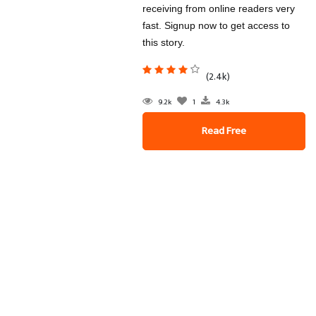
receiving from online readers very
fast. Signup now to get access to
this story.
(2.4k)
9.2k
1
4.3k
Read Free