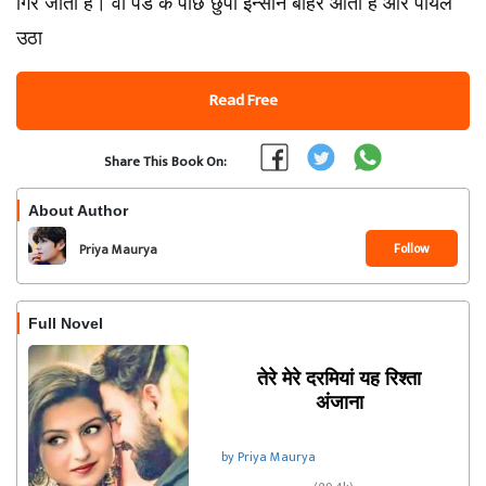
गिर जाती है। वो पेड के पीछे छुपा इन्सान बाहर आता है और पायल
उठा
Read Free
Share This Book On:
About Author
Follow
Priya Maurya
Full Novel
तेरे मेरे दरमियां यह रिश्ता
अंजाना
by Priya Maurya