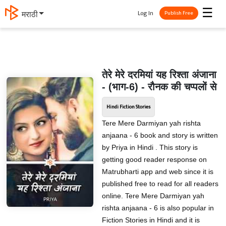
☰
Log In
मराठी
Publish Free
तेरे मेरे दरमियां यह रिश्ता अंजाना
- (भाग-6) - रौनक की चप्पलों से
Hindi Fiction Stories
Tere Mere Darmiyan yah rishta
anjaana - 6 book and story is written
by Priya in Hindi . This story is
getting good reader response on
Matrubharti app and web since it is
published free to read for all readers
online. Tere Mere Darmiyan yah
rishta anjaana - 6 is also popular in
Fiction Stories in Hindi and it is