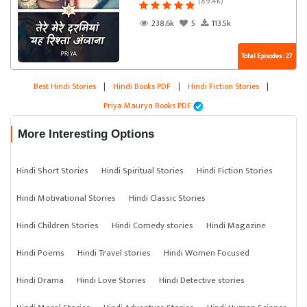
(89.4k)
238.6k
5
113.5k
Total Episodes : 27
Best Hindi Stories
|
Hindi Books PDF
|
Hindi Fiction Stories
|
Priya Maurya Books PDF
More Interesting Options
Hindi Short Stories
Hindi Spiritual Stories
Hindi Fiction Stories
Hindi Motivational Stories
Hindi Classic Stories
Hindi Children Stories
Hindi Comedy stories
Hindi Magazine
Hindi Poems
Hindi Travel stories
Hindi Women Focused
Hindi Drama
Hindi Love Stories
Hindi Detective stories