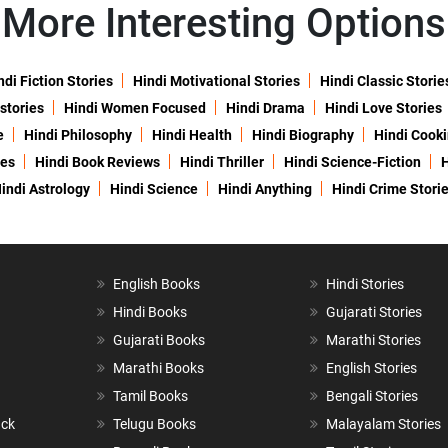
More Interesting Options
ndi Fiction Stories
Hindi Motivational Stories
Hindi Classic Storie
 stories
Hindi Women Focused
Hindi Drama
Hindi Love Stories
e
Hindi Philosophy
Hindi Health
Hindi Biography
Hindi Cook
ies
Hindi Book Reviews
Hindi Thriller
Hindi Science-Fiction
H
indi Astrology
Hindi Science
Hindi Anything
Hindi Crime Stori
English Books
Hindi Stories
Hindi Books
Gujarati Stories
Gujarati Books
Marathi Stories
Marathi Books
English Stories
Tamil Books
Bengali Stories
ack
Telugu Books
Malayalam Stories