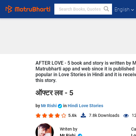
English
AFTER LOVE - 5 book and story is written by Mr
Matrubharti app and web since it is published 
popular in Love Stories in Hindi and it is rece
this story.
ऑफ्टर लव - 5
by
Mr Rishi
in
Hindi Love Stories
5.6k
7.8k
Downloads
12
Writen by
Ca
Mr Rishi
Lo