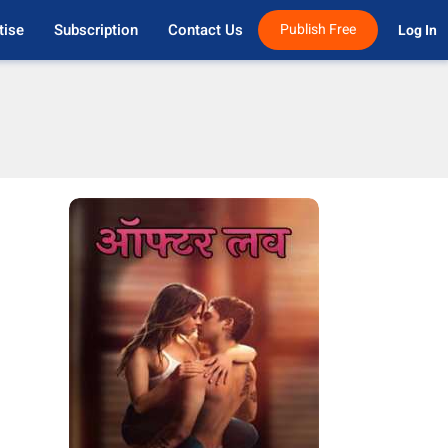
tise
Subscription
Contact Us
Publish Free
Log In 