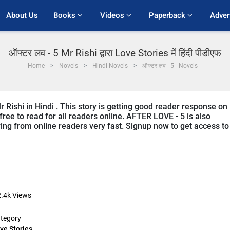
About Us
Books 
Videos 
Paperback 
Adver
ऑफ्टर लव - 5 Mr Rishi द्वारा Love Stories में हिंदी पीडीएफ
Home
Novels
Hindi Novels
ऑफ्टर लव - 5 - Novels
 Rishi in Hindi . This story is getting good reader response on
free to read for all readers online. AFTER LOVE - 5 is also
iving from online readers very fast. Signup now to get access to
.4k
Views
tegory
ve Stories