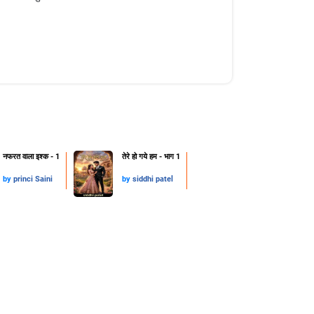
नफरत वाला इश्क - 1
तेरे हो गये हम - भाग 1
by
princi Saini
by
siddhi patel