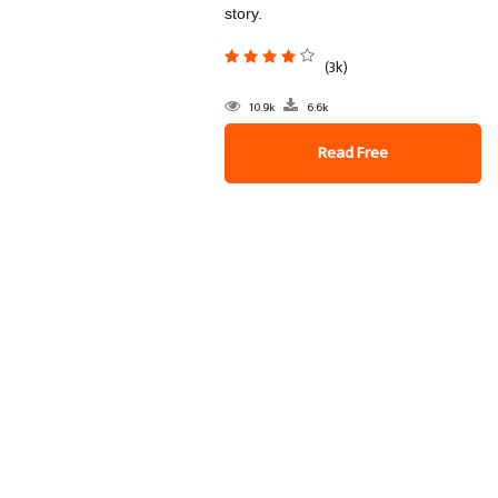
story.
(3k)
10.9k
6.6k
Read Free