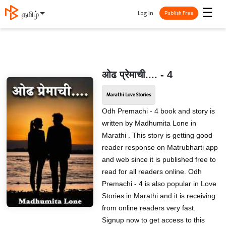
☰
Log In
தமிழ்
Publish Free
ओढ प्रेमाची.... - 4
Marathi Love Stories
Odh Premachi - 4 book and story is
written by Madhumita Lone in
Marathi . This story is getting good
reader response on Matrubharti app
and web since it is published free to
read for all readers online. Odh
Premachi - 4 is also popular in Love
Stories in Marathi and it is receiving
from online readers very fast.
Signup now to get access to this