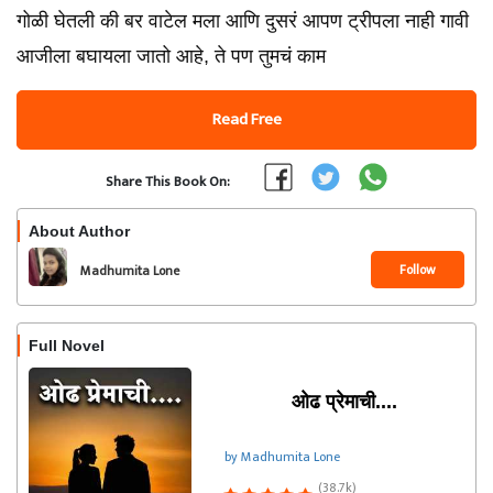
गोळी घेतली की बर वाटेल मला आणि दुसरं आपण ट्रीपला नाही गावी
आजीला बघायला जातो आहे, ते पण तुमचं काम
Read Free
Share This Book On:
About Author
Follow
Madhumita Lone
Full Novel
ओढ प्रेमाची....
by Madhumita Lone
(38.7k)