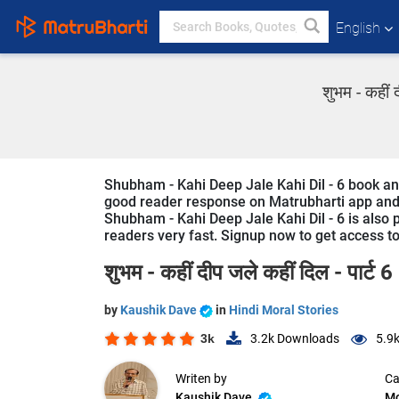
English
शुभम - कहीं 
Shubham - Kahi Deep Jale Kahi Dil - 6 book and 
good reader response on Matrubharti app and we
Shubham - Kahi Deep Jale Kahi Dil - 6 is also p
readers very fast. Signup now to get access to 
शुभम - कहीं दीप जले कहीं दिल - पार्ट 6
by
Kaushik Dave
in
Hindi Moral Stories
3k
3.2k
Downloads
5.9
Writen by
Ca
Kaushik Dave
Mo