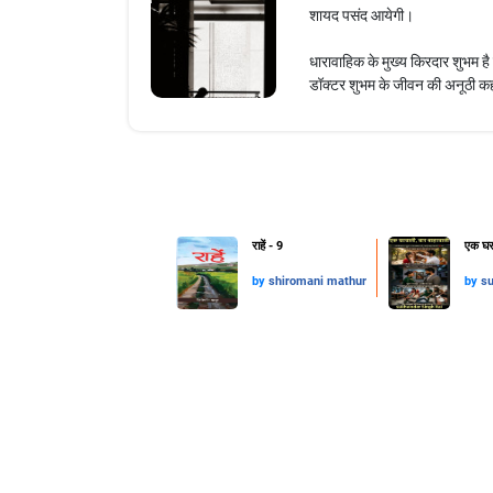
शायद पसंद आयेगी।
धारावाहिक के मुख्य किरदार शुभम ह
डॉक्टर शुभम के जीवन की अनूठी कह
राहें - 9
एक घरव
by
shiromani mathur
by
su