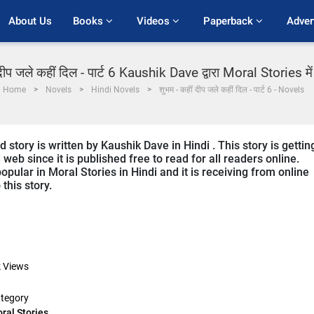
About Us
Books 
Videos 
Paperback 
Adver
दीप जले कहीं दिल - पार्ट 6 Kaushik Dave द्वारा Moral Stories में
Home
Novels
Hindi Novels
शुभम - कहीं दीप जले कहीं दिल - पार्ट 6 - Novels
story is written by Kaushik Dave in Hindi . This story is gettin
b since it is published free to read for all readers online.
opular in Moral Stories in Hindi and it is receiving from online
this story.
k
Views
tegory
ral Stories