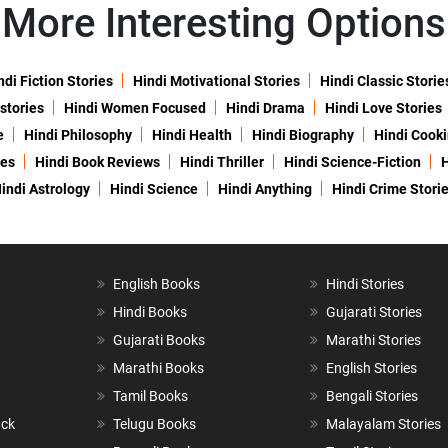
More Interesting Options
ndi Fiction Stories
Hindi Motivational Stories
Hindi Classic Storie
 stories
Hindi Women Focused
Hindi Drama
Hindi Love Stories
e
Hindi Philosophy
Hindi Health
Hindi Biography
Hindi Cook
ies
Hindi Book Reviews
Hindi Thriller
Hindi Science-Fiction
H
indi Astrology
Hindi Science
Hindi Anything
Hindi Crime Stori
English Books
Hindi Stories
Hindi Books
Gujarati Stories
Gujarati Books
Marathi Stories
Marathi Books
English Stories
Tamil Books
Bengali Stories
ack
Telugu Books
Malayalam Stories