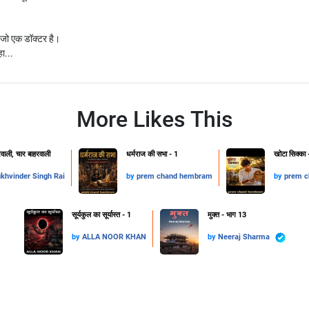
ै जो एक डॉक्टर है।
ा...
More Likes This
ाली, चार बाहरवाली
धर्मराज की सभा - 1
खोटा सिक्का 
khvinder Singh Rai
by
prem chand hembram
by
prem 
सूर्यकुल का सूर्यास्त - 1
मुक्त - भाग 13
by
ALLA NOOR KHAN
by
Neeraj Sharma