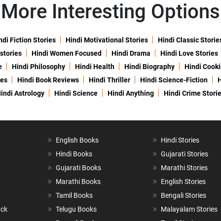
More Interesting Options
ndi Fiction Stories
Hindi Motivational Stories
Hindi Classic Storie
 stories
Hindi Women Focused
Hindi Drama
Hindi Love Stories
e
Hindi Philosophy
Hindi Health
Hindi Biography
Hindi Cook
ies
Hindi Book Reviews
Hindi Thriller
Hindi Science-Fiction
H
indi Astrology
Hindi Science
Hindi Anything
Hindi Crime Stori
English Books
Hindi Stories
Hindi Books
Gujarati Stories
Gujarati Books
Marathi Stories
Marathi Books
English Stories
Tamil Books
Bengali Stories
ack
Telugu Books
Malayalam Stories