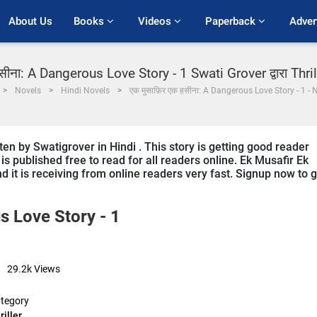
About Us
Books 
Videos 
Paperback 
Adver
सीना: A Dangerous Love Story - 1 Swati Grover द्वारा Thriller
Novels
Hindi Novels
एक मुसाफ़िर एक हसीना: A Dangerous Love Story - 1 - 
ten by Swatigrover in Hindi . This story is getting good reader
s published free to read for all readers online. Ek Musafir Ek
and it is receiving from online readers very fast. Signup now to 
us Love Story - 1
29.2k
Views
tegory
riller