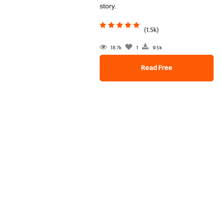
story.
(1.5k)
18.7k
1
9.5k
Read Free