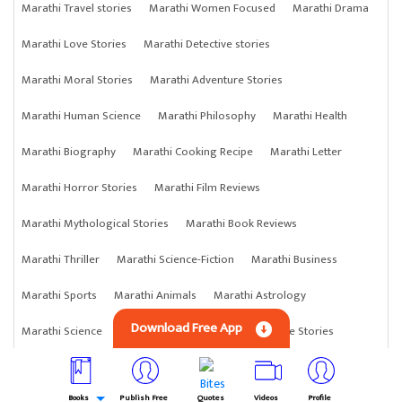
Marathi Travel stories
Marathi Women Focused
Marathi Drama
Marathi Love Stories
Marathi Detective stories
Marathi Moral Stories
Marathi Adventure Stories
Marathi Human Science
Marathi Philosophy
Marathi Health
Marathi Biography
Marathi Cooking Recipe
Marathi Letter
Marathi Horror Stories
Marathi Film Reviews
Marathi Mythological Stories
Marathi Book Reviews
Marathi Thriller
Marathi Science-Fiction
Marathi Business
Marathi Sports
Marathi Animals
Marathi Astrology
Download Free App
Marathi Science
Marathi Anything
Marathi Crime Stories
Books
Publish Free
Quotes
Videos
Profile