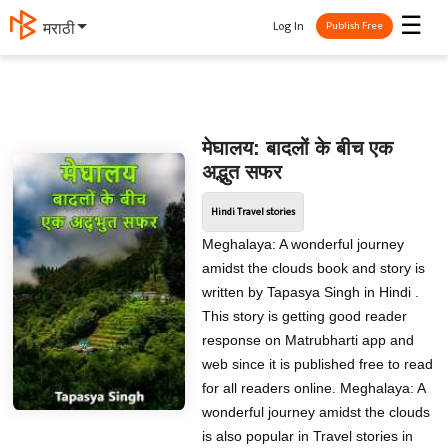
☰
Log In
मराठी
Publish Free
मेघालय: बादलों के बीच एक
अद्भुत सफर
Hindi Travel stories
Meghalaya: A wonderful journey
amidst the clouds book and story is
written by Tapasya Singh in Hindi .
This story is getting good reader
response on Matrubharti app and
web since it is published free to read
for all readers online. Meghalaya: A
wonderful journey amidst the clouds
is also popular in Travel stories in