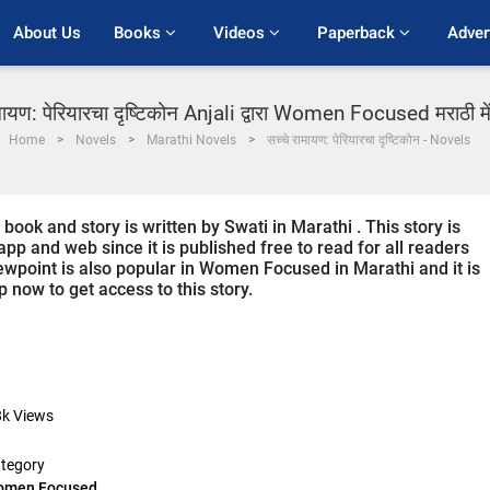
About Us
Books 
Videos 
Paperback 
Adver
ामायण: पेरियारचा दृष्टिकोन Anjali द्वारा Women Focused मराठी मे
Home
Novels
Marathi Novels
सच्चे रामायण: पेरियारचा दृष्टिकोन - Novels
ok and story is written by Swati in Marathi . This story is
p and web since it is published free to read for all readers
wpoint is also popular in Women Focused in Marathi and it is
 now to get access to this story.
8k
Views
tegory
omen Focused