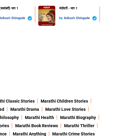
 (कादंबरी) भाग 1
मंदोदरी - भाग 1
Ankush Shingade
by
Ankush Shingade
hi Classic Stories
Marathi Children Stories
ed
Marathi Drama
Marathi Love Stories
hilosophy
Marathi Health
Marathi Biography
ories
Marathi Book Reviews
Marathi Thriller
ence
Marathi Anything
Marathi Crime Stories