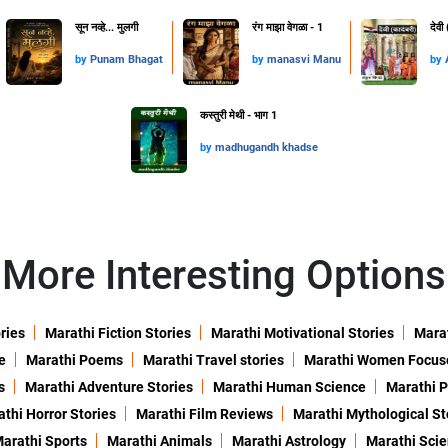
सून नव्हे... मुलगी
रंग माझा वेगळा - 1
देवी
by
Punam Bhagat
by
manasvi Manu
by
कस्तुरी मेथी - भाग 1
by
madhugandh khadse
More Interesting Options
ries
Marathi Fiction Stories
Marathi Motivational Stories
Marat
e
Marathi Poems
Marathi Travel stories
Marathi Women Focus
s
Marathi Adventure Stories
Marathi Human Science
Marathi P
thi Horror Stories
Marathi Film Reviews
Marathi Mythological St
arathi Sports
Marathi Animals
Marathi Astrology
Marathi Sci