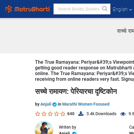
English
सच्चे र
The True Ramayana: Periyar&#39;s Viewpoint bo
getting good reader response on Matrubharti ap
online. The True Ramayana: Periyar&#39;s Vie
receiving from online readers very fast. Signup
सच्चे रामायण: पेरियारचा दृष्टिकोन
by
Anjali
in
Marathi Women Focused
640
3.4k
Downloads
9.
Writen by
Ca
Anjali
W