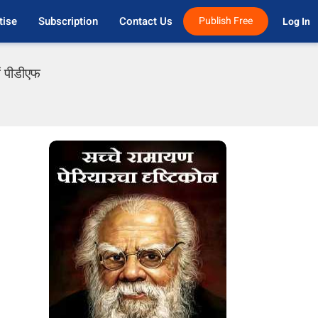
tise
Subscription
Contact Us
Publish Free
Log In 
ं पीडीएफ