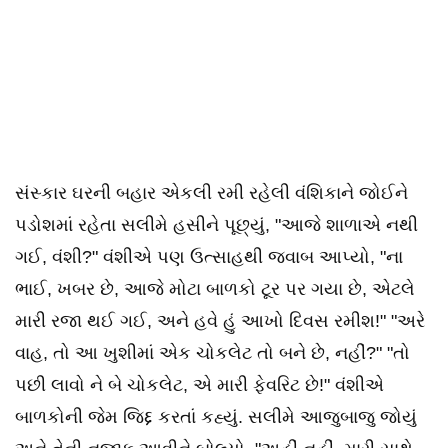
સંસ્કાર ઘરની બહાર એકલી રમી રહેલી વંશિકાને જોઈને
પડોશમાં રહેતા સલીમે હસીને પૂછ્યું, "આજે શાળાએ નથી
ગઈ, વંશી?" વંશીએ પણ ઉત્સાહથી જવાબ આપ્યો, "ના
ભાઈ, ખબર છે, આજે મોટા બાળકો ટૂર પર ગયા છે, એટલે
મારી રજા થઈ ગઈ, અને હવે હું આખો દિવસ રમીશ!" "અરે
વાહ, તો આ ખુશીમાં એક ચોકલેટ તો બને છે, નહીં?" "તો
પછી લાવો ને બે ચોકલેટ, એ મારી ફેવરિટ છે!" વંશીએ
બાળકોની જેમ જિદ્દ કરતાં કહ્યું. સલીમે આજુબાજુ જોયું