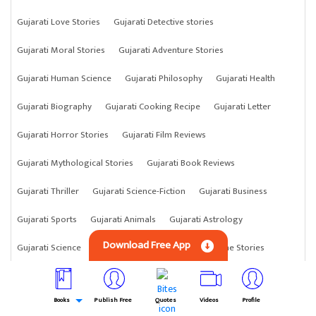
Gujarati Love Stories
Gujarati Detective stories
Gujarati Moral Stories
Gujarati Adventure Stories
Gujarati Human Science
Gujarati Philosophy
Gujarati Health
Gujarati Biography
Gujarati Cooking Recipe
Gujarati Letter
Gujarati Horror Stories
Gujarati Film Reviews
Gujarati Mythological Stories
Gujarati Book Reviews
Gujarati Thriller
Gujarati Science-Fiction
Gujarati Business
Gujarati Sports
Gujarati Animals
Gujarati Astrology
Download Free App
Gujarati Science
Gujarati Anything
Gujarati Crime Stories
Books
Publish Free
Quotes
Videos
Profile