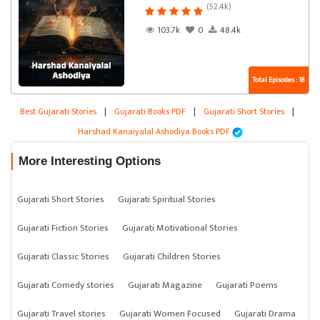
(52.4k)
103.7k
0
48.4k
Total Episodes : 18
Best Gujarati Stories
|
Gujarati Books PDF
|
Gujarati Short Stories
|
Harshad Kanaiyalal Ashodiya Books PDF
More Interesting Options
Gujarati Short Stories
Gujarati Spiritual Stories
Gujarati Fiction Stories
Gujarati Motivational Stories
Gujarati Classic Stories
Gujarati Children Stories
Gujarati Comedy stories
Gujarati Magazine
Gujarati Poems
Gujarati Travel stories
Gujarati Women Focused
Gujarati Drama