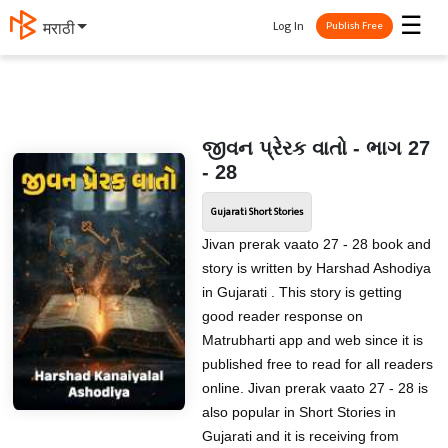
☰
Log In
मराठी
Publish Free
જીવન પ્રેરક વાતો - ભાગ 27
- 28
Gujarati Short Stories
Jivan prerak vaato 27 - 28 book and
story is written by Harshad Ashodiya
in Gujarati . This story is getting
good reader response on
Matrubharti app and web since it is
published free to read for all readers
online. Jivan prerak vaato 27 - 28 is
also popular in Short Stories in
Gujarati and it is receiving from