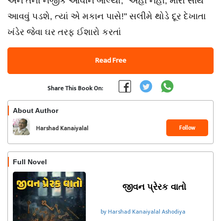
અને તેની નજીક આવીને બોલ્યો, "અહીં નહીં, મારી સાથે
આવવું પડશે, ત્યાં એ મકાન પાસે!" સલીમે થોડે દૂર દેખાતા
ખંડેર જેવા ઘર તરફ ઈશારો કરતાં
Read Free
Share This Book On:
About Author
Follow
Harshad Kanaiyalal
Ashodiya
Full Novel
જીવન પ્રેરક વાતો
by Harshad Kanaiyalal Ashodiya