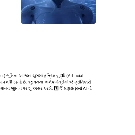
.) ભૂમિકા આજના યુગમાં કૃત્રિમ બુદ્ધિ (Artificial
યાપ વધી રહ્યો છે. જીવનના અનેક ક્ષેત્રોમાં જે ક્રાંતિકારી
વ જીવન પર શું અસર કરશે. 1️⃣ શિક્ષણક્ષેત્રમાં AI નો