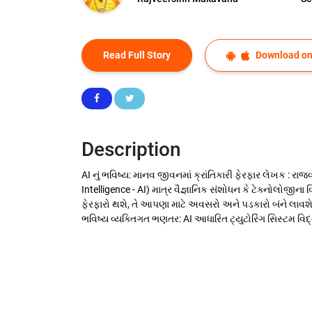
Read Full Story
Download on
Description
AI નું ભવિષ્ય: માનવ જીવનમાં ક્રાંતિકારી ફેરફાર લેખક : રાજ
Intelligence - AI) માત્ર વૈજ્ઞાનિક સંશોધન કે ટેક્નોલોજીના વિ
ફેરફારો થશે, તે આપણા માટે અવસરો અને પડકારો બંને લાવશે.
ભવિષ્ય વ્યક્તિગત ભણતર: AI આધારિત ટ્યુટોરિંગ સિસ્ટમ વિ