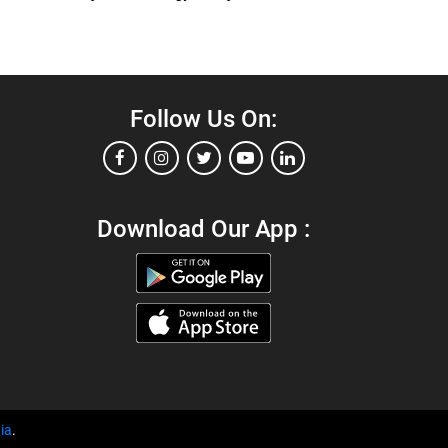
Follow Us On:
Download Our App :
ia
.