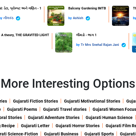
AI: ડેટા, પ્રોમ્પટ અને ગણિત - 1
Balcony Gardening IMTB
Th
by
નીલકંઠ
by
Ashish
b
2 - A theory, THE GRAVITED LIGHT
લીમડો - ભાગ 1
by
Tr Mrs Snehal Rajan Jani
More Interesting Options
ries
Gujarati Fiction Stories
Gujarati Motivational Stories
Gujar
e
Gujarati Poems
Gujarati Travel stories
Gujarati Women Focu
oral Stories
Gujarati Adventure Stories
Gujarati Human Science
g Recipe
Gujarati Letter
Gujarati Horror Stories
Gujarati Film R
rati Science-Fiction
Gujarati Business
Gujarati Sports
Gujarati