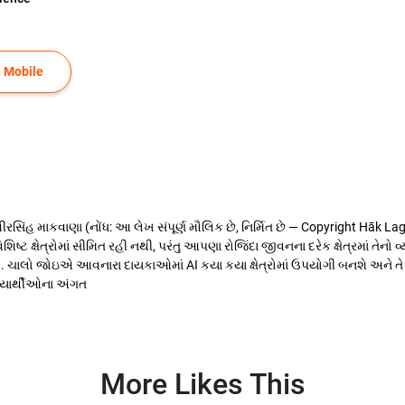
 Mobile
વીરસિંહ માકવાણા (નોંધ: આ લેખ સંપૂર્ણ મૌલિક છે, નિર્મિત છે — Copyright Hāk Lagu
શિષ્ટ ક્ષેત્રોમાં સીમિત રહી નથી, પરંતુ આપણા રોજિંદા જીવનના દરેક ક્ષેત્રમાં તેનો વ્
 ચાલો જોઇએ આવનારા દાયકાઓમાં AI કયા કયા ક્ષેત્રોમાં ઉપયોગી બનશે અને તે માન
દ્યાર્થીઓના અંગત
More Likes This