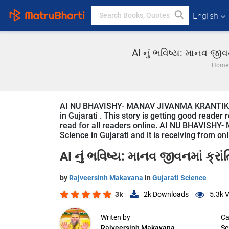
English
AI નું ભવિષ્ય: માનવ જીવ
Home
AI NU BHAVISHY- MANAV JIVANMA KRANTIKARI
in Gujarati . This story is getting good reader
read for all readers online. AI NU BHAVISH
Science in Gujarati and it is receiving from on
AI નું ભવિષ્ય: માનવ જીવનમાં ક્રાં
by
Rajveersinh Makavana
in
Gujarati Science
3k
2k
Downloads
5.3k
V
Writen by
Ca
Rajveersinh Makavana
Sc