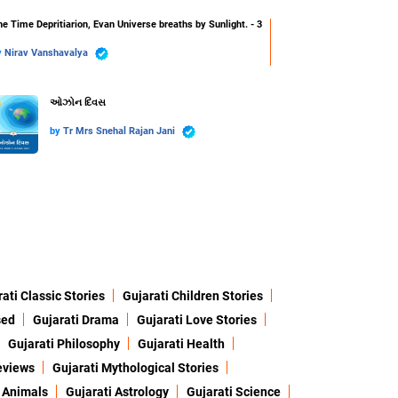
e Time Depritiarion, Evan Universe breaths by Sunlight. - 3
y
Nirav Vanshavalya
ઓઝોન દિવસ
by
Tr Mrs Snehal Rajan Jani
ati Classic Stories
Gujarati Children Stories
sed
Gujarati Drama
Gujarati Love Stories
Gujarati Philosophy
Gujarati Health
eviews
Gujarati Mythological Stories
 Animals
Gujarati Astrology
Gujarati Science