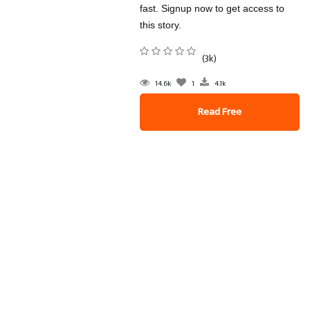
fast. Signup now to get access to
this story.
(3k)
14.6k
1
4.1k
Read Free