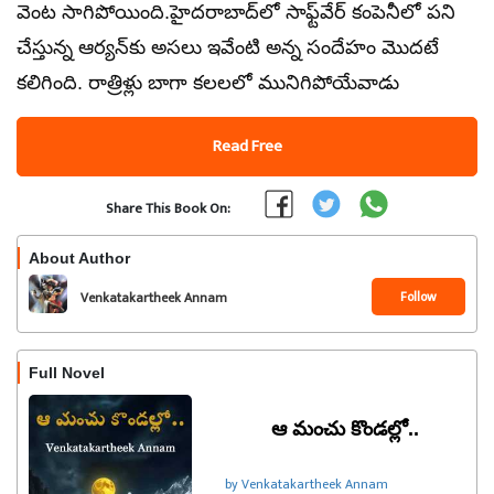
వెంట సాగిపోయింది.హైదరాబాద్‌లో సాఫ్ట్‌వేర్ కంపెనీలో పని
చేస్తున్న ఆర్యన్‌కు అసలు ఇవేంటి అన్న సందేహం మొదటే
కలిగింది. రాత్రిళ్లు బాగా కలలలో మునిగిపోయేవాడు
Read Free
Share This Book On:
About Author
Follow
Venkatakartheek Annam
Full Novel
ఆ మంచు కొండల్లో..
by Venkatakartheek Annam