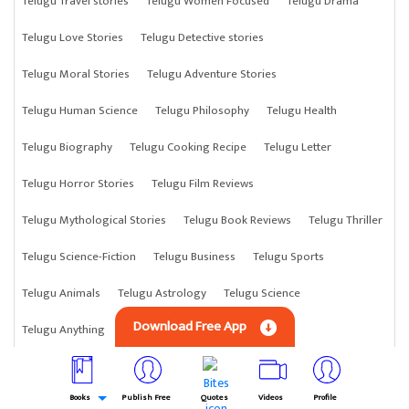
Telugu Travel stories
Telugu Women Focused
Telugu Drama
Telugu Love Stories
Telugu Detective stories
Telugu Moral Stories
Telugu Adventure Stories
Telugu Human Science
Telugu Philosophy
Telugu Health
Telugu Biography
Telugu Cooking Recipe
Telugu Letter
Telugu Horror Stories
Telugu Film Reviews
Telugu Mythological Stories
Telugu Book Reviews
Telugu Thriller
Telugu Science-Fiction
Telugu Business
Telugu Sports
Telugu Animals
Telugu Astrology
Telugu Science
Download Free App
Telugu Anything
Telugu Crime Stories
Books
Publish Free
Quotes
Videos
Profile