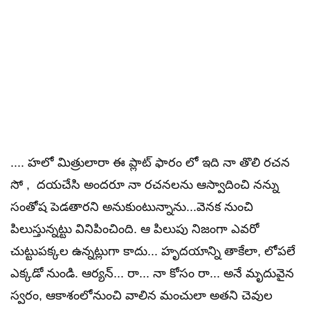
.... హలో మిత్రులారా ఈ ప్లాట్ ఫారం లో ఇది నా తొలి రచన
సో , దయచేసి అందరూ నా రచనలను ఆస్వాదించి నన్ను
సంతోష పెడతారని అనుకుంటున్నాను...వెనక నుంచి
పిలుస్తున్నట్టు వినిపించింది. ఆ పిలుపు నిజంగా ఎవరో
చుట్టుపక్కల ఉన్నట్లుగా కాదు... హృదయాన్ని తాకేలా, లోపలే
ఎక్కడో నుండి. ఆర్యన్... రా... నా కోసం రా... అనే మృదువైన
స్వరం, ఆకాశంలోనుంచి వాలిన మంచులా అతని చెవుల