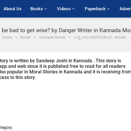
About Us
Books 
Videos 
Paperback 
Adver
 be bad to get wise? by Danger Writer in Kannada Mo
Home
Novels
Kannada Novels
ಬುದ್ಧಿ ಬರಲು ಕೆಡಲೇಬೇಕೇನು? - Novels
ory is written by Sandeep Joshi in Kannada . This story is
p and web since it is published free to read for all readers
also popular in Moral Stories in Kannada and it is receiving fro
ess to this story.
tegory