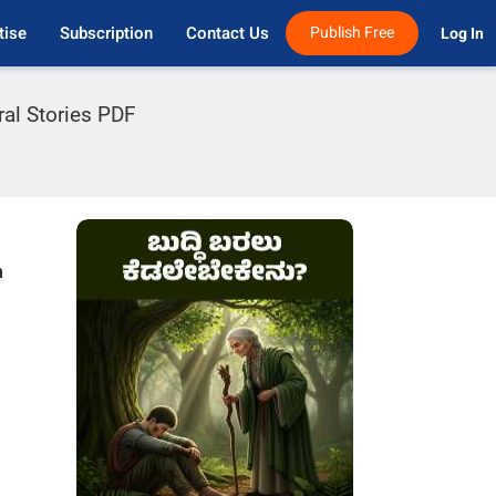
tise
Subscription
Contact Us
Publish Free
Log In 
ral Stories PDF
m