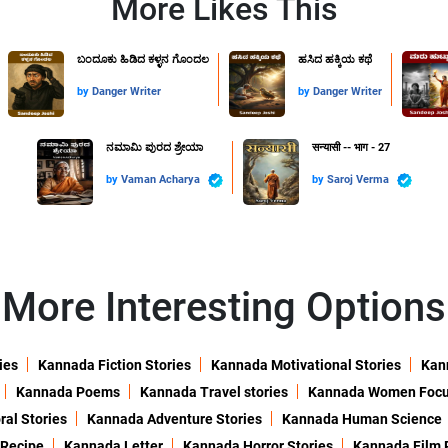
More Likes This
ಬಂದೂಕು ಹಿಡಿದ ಕಳ್ಳನ ಗೊಂದಲ
ಹಸಿದ ಹಕ್ಕಿಯ ಕಥೆ
by
Danger Writer
by
Danger Writer
ನಮಾಮಿ ಪುರದ ಶ್ರೇಯಾ
सन्यासी -- भाग - 27
by
Vaman Acharya
by
Saroj Verma
More Interesting Options
ies
Kannada Fiction Stories
Kannada Motivational Stories
Kann
Kannada Poems
Kannada Travel stories
Kannada Women Foc
al Stories
Kannada Adventure Stories
Kannada Human Science
 Recipe
Kannada Letter
Kannada Horror Stories
Kannada Film 