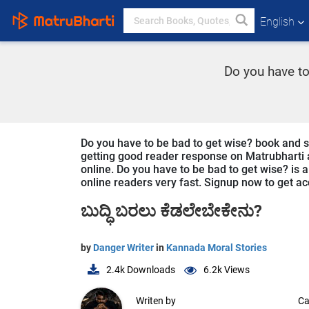
English
Do you have to
Do you have to be bad to get wise? book and st
getting good reader response on Matrubharti ap
online. Do you have to be bad to get wise? is 
online readers very fast. Signup now to get acc
ಬುದ್ಧಿ ಬರಲು ಕೆಡಲೇಬೇಕೇನು?
by
Danger Writer
in
Kannada Moral Stories
2.4k
Downloads
6.2k
Views
Writen by
Ca