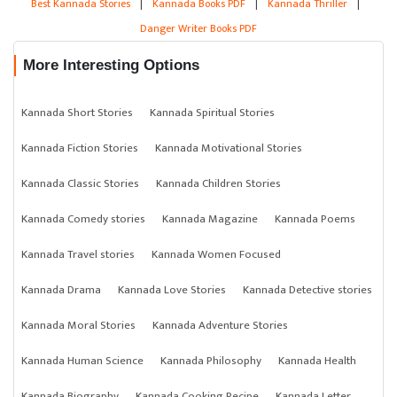
Best Kannada Stories
|
Kannada Books PDF
|
Kannada Thriller
|
Danger Writer Books PDF
More Interesting Options
Kannada Short Stories
Kannada Spiritual Stories
Kannada Fiction Stories
Kannada Motivational Stories
Kannada Classic Stories
Kannada Children Stories
Kannada Comedy stories
Kannada Magazine
Kannada Poems
Kannada Travel stories
Kannada Women Focused
Kannada Drama
Kannada Love Stories
Kannada Detective stories
Kannada Moral Stories
Kannada Adventure Stories
Kannada Human Science
Kannada Philosophy
Kannada Health
Kannada Biography
Kannada Cooking Recipe
Kannada Letter