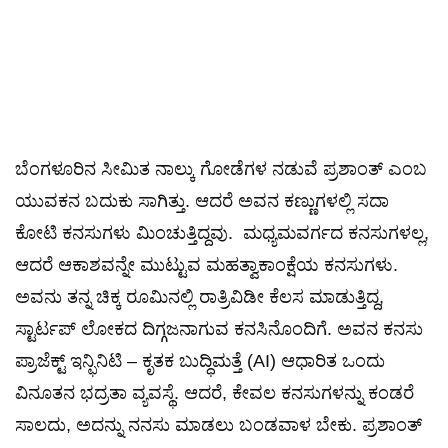
ಬೆಂಗಳೂರಿನ ಸೀಮಿತ ನಾಲ್ಕು ಗೋಡೆಗಳ ನಡುವೆ ಪ್ರಶಾಂತ್ ಎಂಬ
ಯುವಕನ ಬದುಕು ಸಾಗಿತ್ತು. ಆದರೆ ಅವನ ಕಣ್ಣುಗಳಲ್ಲಿ ಸದಾ
ಕೋಟಿ ಕನಸುಗಳು ಮಿಂಚುತ್ತಿದ್ದವು. ಮಧ್ಯಮವರ್ಗದ ಕನಸುಗಳಲ್ಲ,
ಆದರೆ ಆಕಾಶವನ್ನೇ ಮುಟ್ಟುವ ಮಹತ್ವಾಕಾಂಕ್ಷೆಯ ಕನಸುಗಳು.
ಅವನು ತನ್ನ ಚಿಕ್ಕ ರೂಮಿನಲ್ಲಿ ರಾತ್ರಿವಿಡೀ ಕೆಲಸ ಮಾಡುತ್ತಿದ್ದ,
ಸ್ಟಾರ್ಟಪ್ ಲೋಕದ ದಿಗ್ಗಜನಾಗುವ ಕನಸಿನೊಂದಿಗೆ. ಅವನ ಕನಸು
ಪ್ರಾಜೆಕ್ಟ್ ಇನ್ಫಿನಿಟಿ – ಕೃತಕ ಬುದ್ಧಿಮತ್ತೆ (AI) ಆಧಾರಿತ ಒಂದು
ವಿನೂತನ ಭದ್ರತಾ ವ್ಯವಸ್ಥೆ. ಆದರೆ, ಕೇವಲ ಕನಸುಗಳನ್ನು ಕಂಡರೆ
ಸಾಲದು, ಅದನ್ನು ನನಸು ಮಾಡಲು ಬಂಡವಾಳ ಬೇಕು. ಪ್ರಶಾಂತ್