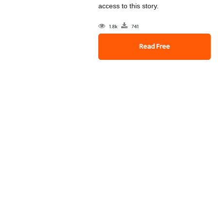
access to this story.
1.8k
741
Read Free