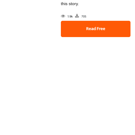
this story.
1.9k
705
Read Free