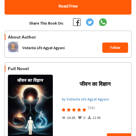
Read Free
Share This Book On:
About Author
Follow
Vedanta Life Agyat Agyani
Full Novel
जीवन का विज्ञान
by Vedanta Life Agyat Agyani
(15k)
64.8k
0
22.9k