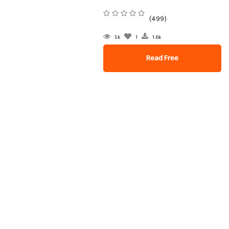
(499)
5k
1
1.6k
Read Free