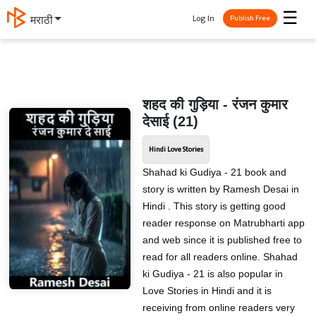
☰
Log In
मराठी
Publish Free
शहद की गुड़िया - रंजन कुमार
देसाई (21)
Hindi Love Stories
Shahad ki Gudiya - 21 book and
story is written by Ramesh Desai in
Hindi . This story is getting good
reader response on Matrubharti app
and web since it is published free to
read for all readers online. Shahad
ki Gudiya - 21 is also popular in
Love Stories in Hindi and it is
receiving from online readers very