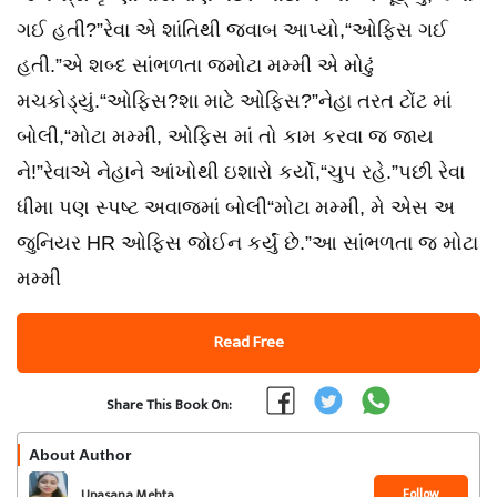
ગઈ હતી?”રેવા એ શાંતિથી જવાબ આપ્યો,“ઓફિસ ગઈ
હતી.”એ શબ્દ સાંભળતા જમોટા મમ્મી એ મોઢું
મચકોડ્યું.“ઓફિસ?શા માટે ઓફિસ?”નેહા તરત ટોંટ માં
બોલી,“મોટા મમ્મી, ઓફિસ માં તો કામ કરવા જ જાય
ને!”રેવાએ નેહાને આંખોથી ઇશારો કર્યો,“ચુપ રહે.”પછી રેવા
ધીમા પણ સ્પષ્ટ અવાજમાં બોલી“મોટા મમ્મી, મે એસ અ
જુનિયર HR ઓફિસ જોઈન કર્યું છે.”આ સાંભળતા જ મોટા
મમ્મી
Read Free
Share This Book On:
About Author
Follow
Upasana Mehta