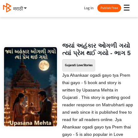
☰
Log In
मराठी
Publish Free
જ્યાં અહંકાર ઓગળી ગયો
ત્યાં પ્રેમ થઈ ગયો - ભાગ 5
Gujarati Love Stories
Jya Ahankaar ogadi gayo tya Prem
thai gayo - 5 book and story is
written by Upasana Mehta in
Gujarati . This story is getting good
reader response on Matrubharti app
and web since it is published free to
read for all readers online. Jya
Ahankaar ogadi gayo tya Prem thai
gayo - 5 is also popular in Love