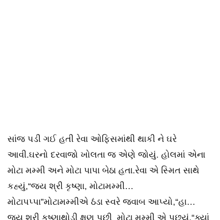
સાંજ પડી ગઈ હતી રેવા ઓફિસમાંથી થાકી ને ઘરે
આવી.ઘરનો દરવાજો ખોલતા જ એણે જોયું. હોલમાં એના
મોટા મમ્મી અને મોટા પાપા બેઠા હતા.રેવા એ સ્મિત સાથે
કહ્યું,“જય શ્રી કૃષ્ણા, મોટામમ્મી…
મોટાપપ્પા”મોટામમ્મીએ ઠંડા સ્વરે જવાબ આપ્યો,“હા…
જય શ્રી કૃષ્ણાથોડી ક્ષણ પછી મોટા મમ્મી એ પૂછ્યું,“ક્યાં