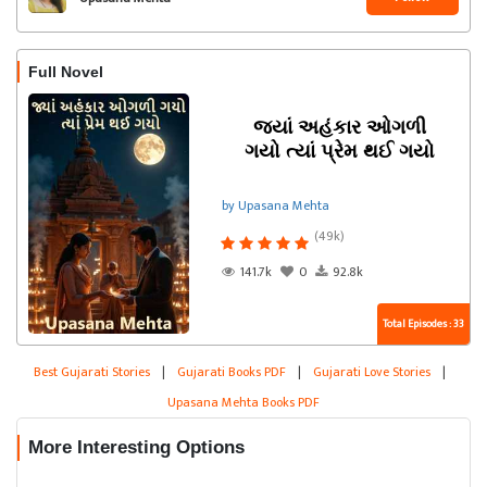
Full Novel
જ્યાં અહંકાર ઓગળી
ગયો ત્યાં પ્રેમ થઈ ગયો
by Upasana Mehta
(49k)
141.7k
0
92.8k
Total Episodes : 33
Best Gujarati Stories
|
Gujarati Books PDF
|
Gujarati Love Stories
|
Upasana Mehta Books PDF
More Interesting Options