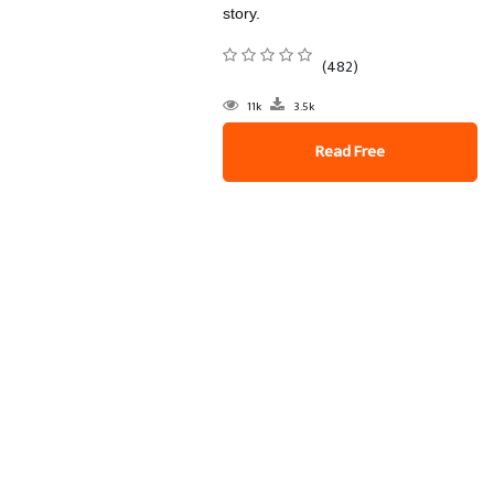
story.
(482)
11k
3.5k
Read Free