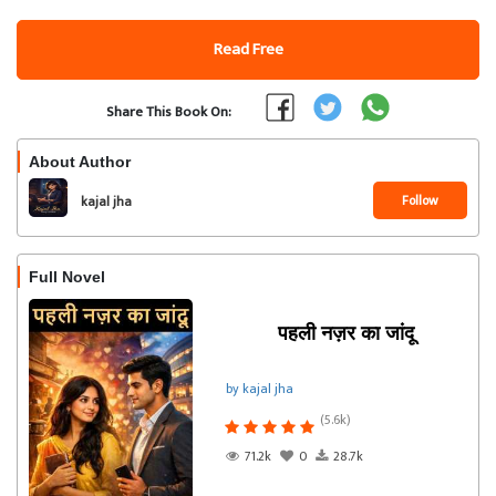
Read Free
Share This Book On:
About Author
Follow
kajal jha
Full Novel
पहली नज़र का जांदू
by kajal jha
(5.6k)
71.2k
0
28.7k