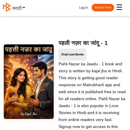
☰
Log In
मराठी
Publish Free
पहली नज़र का जांदू - 1
Hindi Love Stories
Pahli Nazar ka Jaadu - 1 book and
story is written by kajal jha in Hindi .
This story is getting good reader
response on Matrubharti app and
web since it is published free to read
for all readers online. Pahli Nazar ka
Jaadu - 1 is also popular in Love
Stories in Hindi and it is receiving
from online readers very fast.
Signup now to get access to this