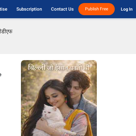
tise
Subscription
Contact Us
Publish Free
Log In 
पीडीएफ
e