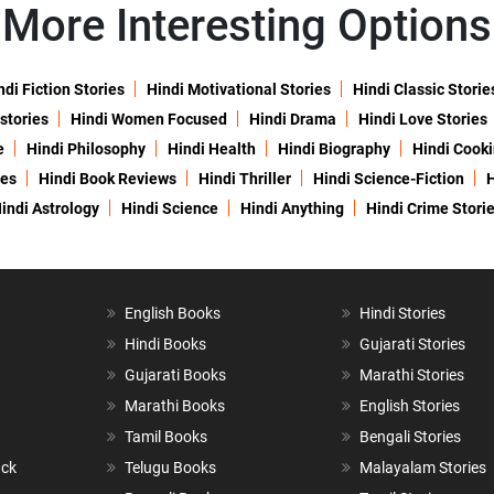
More Interesting Options
ndi Fiction Stories
Hindi Motivational Stories
Hindi Classic Storie
 stories
Hindi Women Focused
Hindi Drama
Hindi Love Stories
e
Hindi Philosophy
Hindi Health
Hindi Biography
Hindi Cook
ies
Hindi Book Reviews
Hindi Thriller
Hindi Science-Fiction
H
indi Astrology
Hindi Science
Hindi Anything
Hindi Crime Stori
English Books
Hindi Stories
Hindi Books
Gujarati Stories
Gujarati Books
Marathi Stories
Marathi Books
English Stories
Tamil Books
Bengali Stories
ack
Telugu Books
Malayalam Stories