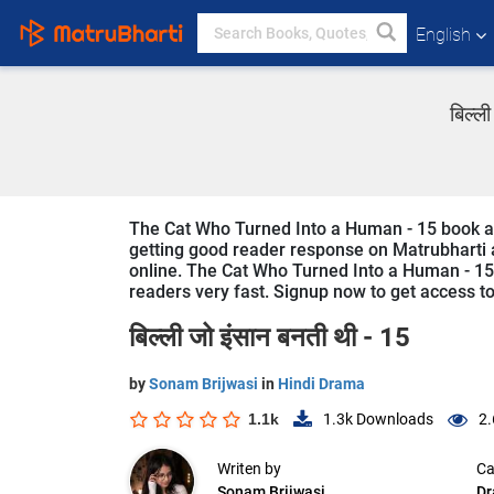
English
बिल्ल
The Cat Who Turned Into a Human - 15 book and 
getting good reader response on Matrubharti ap
online. The Cat Who Turned Into a Human - 15 i
readers very fast. Signup now to get access to 
बिल्ली जो इंसान बनती थी - 15
by
Sonam Brijwasi
in
Hindi Drama
1.1k
1.3k
Downloads
2.
Writen by
Ca
Sonam Brijwasi
D