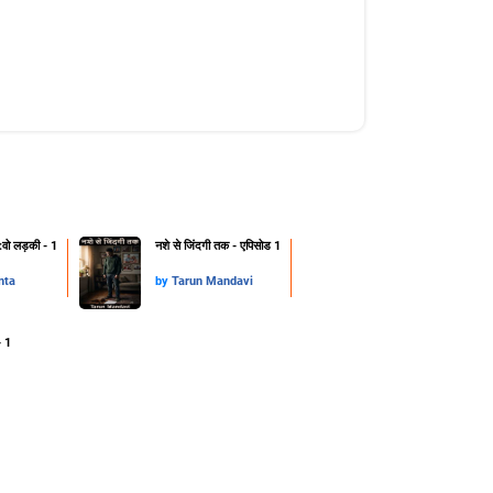
:वो लड़की - 1
नशे से जिंदगी तक - एपिसोड 1
nta
by
Tarun Mandavi
- 1