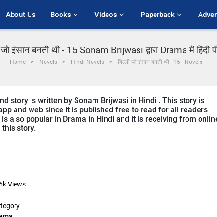
About Us
Books 
Videos 
Paperback 
Adver
ी जो इंसान बनती थी - 15 Sonam Brijwasi द्वारा Drama में हिंदी 
Home
Novels
Hindi Novels
बिल्ली जो इंसान बनती थी - 15 - Novels
story is written by Sonam Brijwasi in Hindi . This story is
p and web since it is published free to read for all readers
s also popular in Drama in Hindi and it is receiving from onlin
this story.
6k
Views
tegory
rama