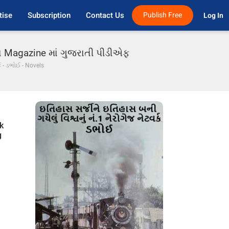
tise
Subscription
Contact Us
Publish Free
Log In 
વારા Magazine માં ગુજરાતી પીડીએફ
્ક - ડભોઈ - Novels
k
g