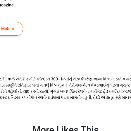
gazine
 Mobile
! ​વર્લ્ડ રેકોર્ડ: ડભોઈ કેન્દ્રિત 300+ કિમીનું નેટવર્ક જેણે આખા વિશ્વમાં ડંકો વગા
સર્જીને ઇતિહાસ બની ગયેલું વિશ્વનું નં.1 નેરોગેજ નેટવર્ક =ડભોઈમુંબઇના ગ્રાન્ટ
ે પહેલાં તો યાદ કરવો રહ્યો. મુંબઇ ખાતેપશ્ચિમ રેલવેના ચર્ચગેટ હેડક્વાર્ટરમાંઆજ
ટ ઇન્ડિયા કંપનીપોતે રેલવેના ધંધામાં પડવા માગતીન હતી, તેથી એ ક્ષેત્ર તેણે ખાનગીક
More Likes This