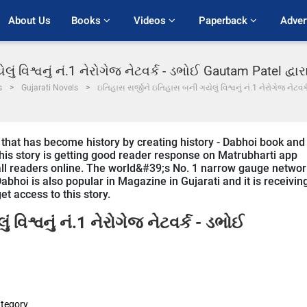
About Us
Books 
Videos 
Paperback 
Adver
ં વિશ્વનું નં.1 નેરોગેજ નેટવર્ક - ડભોઈ Gautam Patel દ્
s
Gujarati Novels
ઇતિહાસ સર્જીને ઇતિહાસ બની ગયેલું વિશ્વનું નં.1 નેરોગેજ નેટવર
hat has become history by creating history - Dabhoi book and
 This story is getting good reader response on Matrubharti app
r all readers online. The world&#39;s No. 1 narrow gauge networ
abhoi is also popular in Magazine in Gujarati and it is receivin
t access to this story.
વિશ્વનું નં.1 નેરોગેજ નેટવર્ક - ડભોઈ
tegory