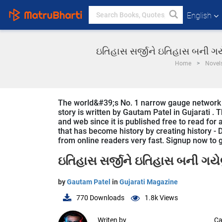
English
ઇતિહાસ સર્જીને ઇતિહાસ બની ગયેલુ
Home
Novel
The world&#39;s No. 1 narrow gauge network t
story is written by Gautam Patel in Gujarati .
and web since it is published free to read fo
that has become history by creating history - D
from online readers very fast. Signup now to ge
ઇતિહાસ સર્જીને ઇતિહાસ બની ગયેલું 
by
Gautam Patel
in
Gujarati Magazine
770
Downloads
1.8k
Views
Writen by
Ca