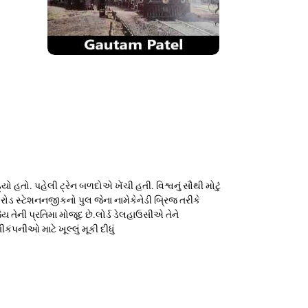
ડ્યો હતો. પહેલી ટ્રેન બળદોએ ખેંચી હતી. વિશ્વનું સૌથી મોટું
 રોડ સ્ટેશનનજીકનો પુલ જેના નામેકેનેડી બ્રિજ તરીકે
ેય તેની પ્રતિમા મોજૂદ છે.લોર્ડ ડેલહાઉસીએ તેને
ંપનીઓ માટે ખૂલ્લું મૂકી દીધું