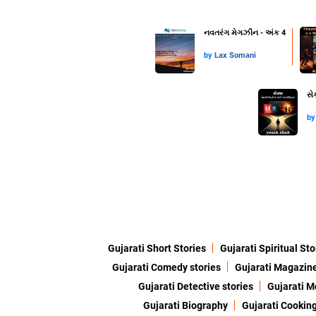
નવતરંગ મેગઝીન - અંક 4
by
Lax Somani
સે
b
Gujarati Short Stories
Gujarati Spiritual Sto
Gujarati Comedy stories
Gujarati Magazin
Gujarati Detective stories
Gujarati M
Gujarati Biography
Gujarati Cookin