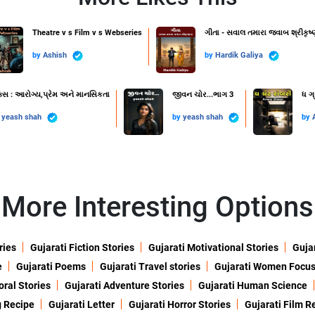
Theatre v s Film v s Webseries
ગીતા - સવાલ તમારા જવાબ શ્રીકૃષ્
by
Ashish
by
Hardik Galiya
ક્સ : આરોગ્ય,પ્રેમ અને માનસિકતા
જીવન ચોર...ભાગ 3
ધ ગ્
y
yeash shah
by
yeash shah
by
More Interesting Options
ries
Gujarati Fiction Stories
Gujarati Motivational Stories
Gujar
e
Gujarati Poems
Gujarati Travel stories
Gujarati Women Focu
oral Stories
Gujarati Adventure Stories
Gujarati Human Science
g Recipe
Gujarati Letter
Gujarati Horror Stories
Gujarati Film R