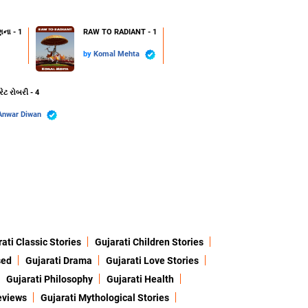
ણના - 1
RAW TO RADIANT - 1
by
Komal Mehta
રેટ રોબરી - 4
Anwar Diwan
ati Classic Stories
Gujarati Children Stories
sed
Gujarati Drama
Gujarati Love Stories
Gujarati Philosophy
Gujarati Health
eviews
Gujarati Mythological Stories