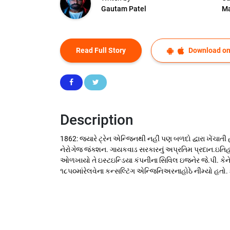
Gautam Patel
Ma
Read Full Story
Download on
Description
1862: જ્યારે ટ્રેન એન્જિનથી નહીં પણ બળદો દ્વારા ખેંચાતી હતી
નેરોગેજ જંક્શન. ગાયકવાડ સરકારનું અપ્રતિમ પ્રદાન.ઇતિહાસ 
ઓળખાયો તે ઇસ્ટઇન્ડિયા કંપનીના સિવિલ ઇજનેર જે.પી. કેનેડીન
૧૮૫૦માંરેલવેના કન્સલ્ટિંગ એન્જિનિઅરનાહોઠે નીમ્યો હતો. ઇસ્