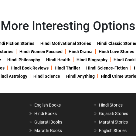
More Interesting Options
ndi Fiction Stories
Hindi Motivational Stories
Hindi Classic Storie
 stories
Hindi Women Focused
Hindi Drama
Hindi Love Stories
e
Hindi Philosophy
Hindi Health
Hindi Biography
Hindi Cook
ies
Hindi Book Reviews
Hindi Thriller
Hindi Science-Fiction
H
indi Astrology
Hindi Science
Hindi Anything
Hindi Crime Stori
English Books
Hindi Stories
Hindi Books
Gujarati Stories
Gujarati Books
Marathi Stories
Marathi Books
English Stories