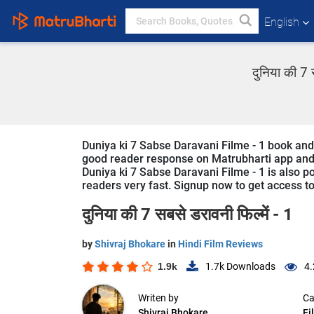
English
दुनिया की 7 
Duniya ki 7 Sabse Daravani Filme - 1 book and s
good reader response on Matrubharti app and we
Duniya ki 7 Sabse Daravani Filme - 1 is also po
readers very fast. Signup now to get access to 
दुनिया की 7 सबसे डरावनी फिल्में - 1
by
Shivraj Bhokare
in
Hindi Film Reviews
1.9k
1.7k
Downloads
4.
Writen by
Ca
Shivraj Bhokare
Fi