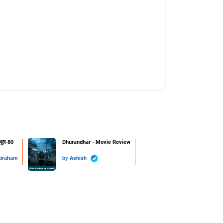
 भूल-80
Dhurandhar - Movie Review
Abraham
by
Ashish