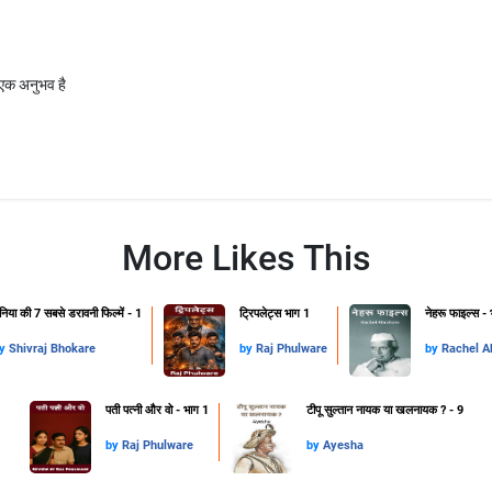
 एक अनुभव है
More Likes This
ुनिया की 7 सबसे डरावनी फिल्में - 1
ट्रिपलेट्स भाग 1
नेहरू फाइल्स -
y
Shivraj Bhokare
by
Raj Phulware
by
Rachel 
पती पत्नी और वो - भाग 1
टीपू सुल्तान नायक या खलनायक ? - 9
by
Raj Phulware
by
Ayesha