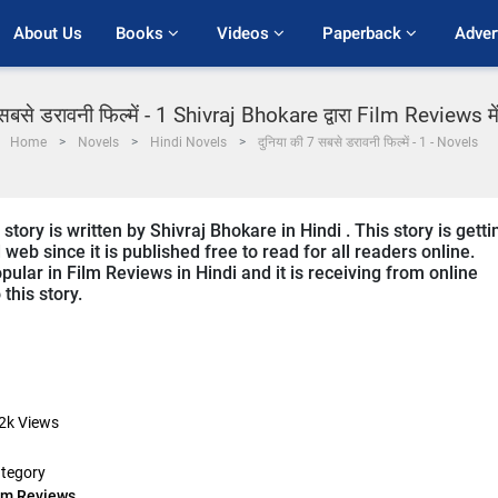
About Us
Books 
Videos 
Paperback 
Adver
सबसे डरावनी फिल्में - 1 Shivraj Bhokare द्वारा Film Reviews में
Home
Novels
Hindi Novels
दुनिया की 7 सबसे डरावनी फिल्में - 1 - Novels
tory is written by Shivraj Bhokare in Hindi . This story is getti
b since it is published free to read for all readers online.
pular in Film Reviews in Hindi and it is receiving from online
this story.
2k
Views
tegory
lm Reviews