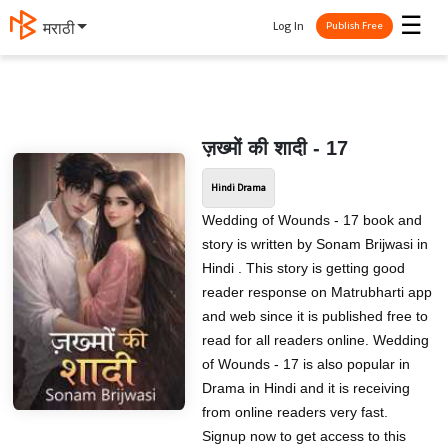
☰
Log In
मराठी
Publish Free
ज़ख्मों की शादी - 17
Hindi Drama
Wedding of Wounds - 17 book and
story is written by Sonam Brijwasi in
Hindi . This story is getting good
reader response on Matrubharti app
and web since it is published free to
read for all readers online. Wedding
of Wounds - 17 is also popular in
Drama in Hindi and it is receiving
from online readers very fast.
Signup now to get access to this