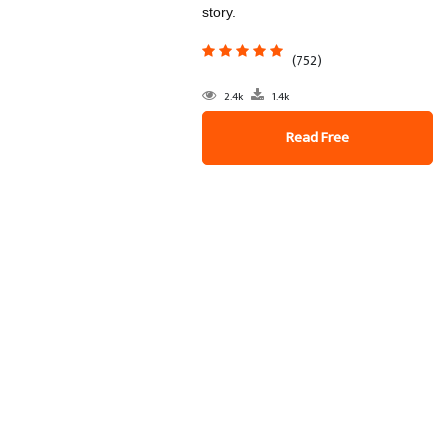
story.
(752)
2.4k
1.4k
Read Free