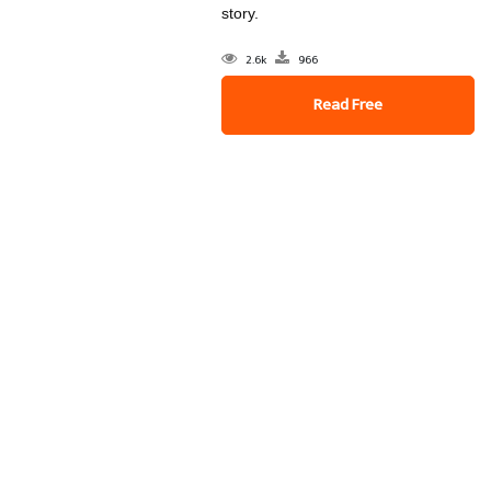
story.
2.6k
966
Read Free