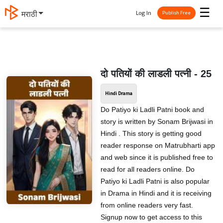
☰
Log In
मराठी
Publish Free
दो पतियों की लाडली पत्नी - 25
Hindi Drama
Do Patiyo ki Ladli Patni book and
story is written by Sonam Brijwasi in
Hindi . This story is getting good
reader response on Matrubharti app
and web since it is published free to
read for all readers online. Do
Patiyo ki Ladli Patni is also popular
in Drama in Hindi and it is receiving
from online readers very fast.
Signup now to get access to this