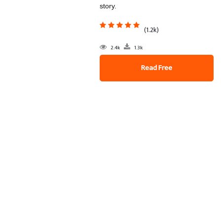
story.
(1.2k)
2.4k
1.3k
Read Free