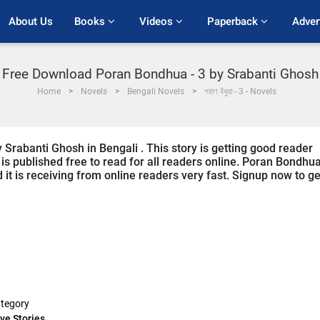
About Us
Books 
Videos 
Paperback 
Adver
Free Download Poran Bondhua - 3 by Srabanti Ghosh
Home
Novels
Bengali Novels
পরাণ বঁধুয়া - 3 - Novels
 Srabanti Ghosh in Bengali . This story is getting good reader
s published free to read for all readers online. Poran Bondhua
d it is receiving from online readers very fast. Signup now to ge
tegory
ve Stories