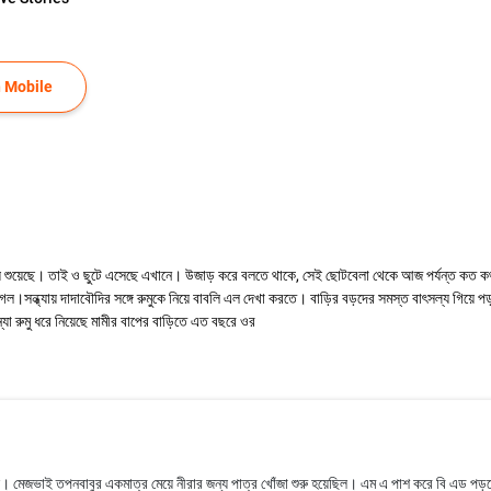
 Mobile
ুধ খেয়ে শুয়েছে। তাই ও ছুটে এসেছে এখানে। উজাড় করে বলতে থাকে, সেই ছোটবেলা থেকে আজ পর্যন্ত কত 
ে গেল।সন্ধ্যায় দাদাবৌদির সঙ্গে রুমুকে নিয়ে বাবলি এল দেখা করতে। বাড়ির বড়দের সমস্ত বাৎসল্য গ
া রুমু ধরে নিয়েছে মামীর বাপের বাড়িতে এত বছরে ওর
চলছে। মেজভাই তপনবাবুর একমাত্র মেয়ে নীরার জন্য পাত্র খোঁজা শুরু হয়েছিল। এম এ পাশ করে বি এড পড়ছে