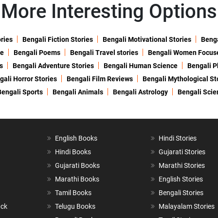
More Interesting Options
ories
Bengali Fiction Stories
Bengali Motivational Stories
Benga
ne
Bengali Poems
Bengali Travel stories
Bengali Women Focus
s
Bengali Adventure Stories
Bengali Human Science
Bengali P
gali Horror Stories
Bengali Film Reviews
Bengali Mythological St
Bengali Sports
Bengali Animals
Bengali Astrology
Bengali Scie
English Books
Hindi Stories
Hindi Books
Gujarati Stories
Gujarati Books
Marathi Stories
Marathi Books
English Stories
Tamil Books
Bengali Stories
ack
Telugu Books
Malayalam Stories