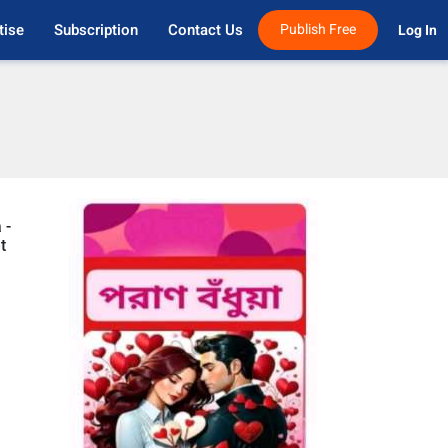
tise
Subscription
Contact Us
Publish Free
Log In 
 -
t