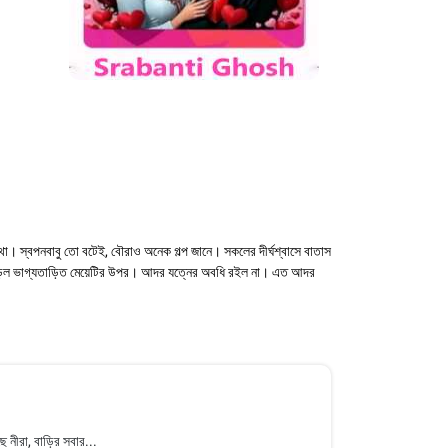
কথা। স্বপনবাবু তো বটেই, বৌরাও অনেক গল্প জানে। সকলের দীর্ঘশ্বাসে বাতাস
িয়ে পড়ল ভাগ্যতাড়িত মেয়েটির উপর। আদর যত্নের অবধি রইল না। এত আদর
 নীরা, বাড়ির সবার...