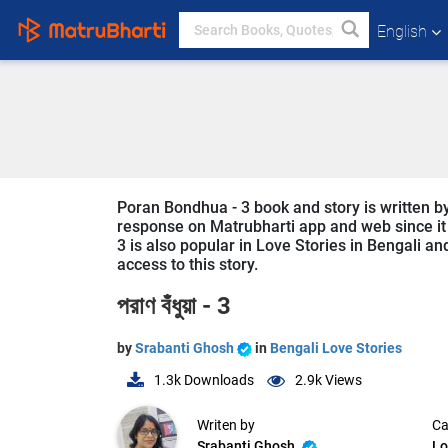
English
Poran Bondhua - 3 book and story is written by
response on Matrubharti app and web since it i
3 is also popular in Love Stories in Bengali an
access to this story.
পরাণ বঁধুয়া - 3
by
Srabanti Ghosh
in
Bengali Love Stories
1.3k
Downloads
2.9k
Views
Writen by
Ca
Srabanti Ghosh
Lo