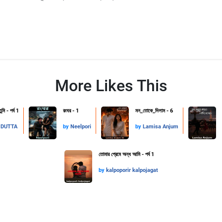
More Likes This
ুমি - পর্ব 1
রংঘর - 1
মন_তোকে_দিলাম - 6
 DUTTA
by
Neelpori
by
Lamisa Anjum
তোমার প্রেমে অন্ধ আমি - পর্ব 1
by
kalpoporir kalpojagat