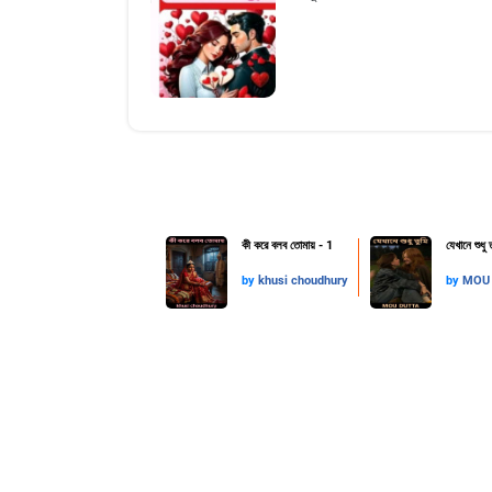
কী করে বলব তোমায় - 1
যেখানে শুধু ত
by
khusi choudhury
by
MOU