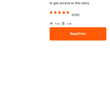
to get access to this story.
(658)
4.2k
2.2k
Read Free