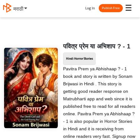
☰
Log In
मराठी
Publish Free
पवित्र प्रेम या अभिशाप ? - 1
Hindi Horror Stories
Pavitra Prem ya Abhishaap ? - 1
book and story is written by Sonam
Brijwasi in Hindi . This story is
getting good reader response on
Matrubharti app and web since it is
published free to read for all readers
online. Pavitra Prem ya Abhishaap ?
- 1 is also popular in Horror Stories
in Hindi and it is receiving from
online readers very fast. Signup now